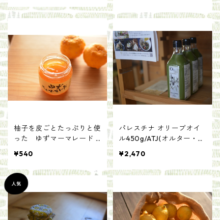
柚子を皮ごとたっぷりと使
パレスチナ オリーブオイ
った ゆずマーマレード 2
ル450g/ATJ(オルター・ト
00g【耕人舎】
レード・ジャパン）
¥540
¥2,470