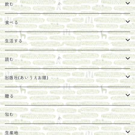
飲む
お茶
食べる
エキス
ジャム
生活する
珈琲豆
うめぼし
エコラップ
読む
太山寺珈琲焙煎室
塩
石けん
刊行から時間が経ったけれど、長く売り続けたい一冊
出版社(あいうえお順)
オリーブオイル
ヘチマたわし
贈り物に勧めたい絵本
らくだ舎出帆室
贈る
その他
陶器
紀伊半島ブックマルシェ関連本
リトルプレス
包装
包む
馬目隆宏
mario books
マスコバド糖
絵
らくだ舎出帆室の参考本など
海外出版社
ギフトセット
生産地