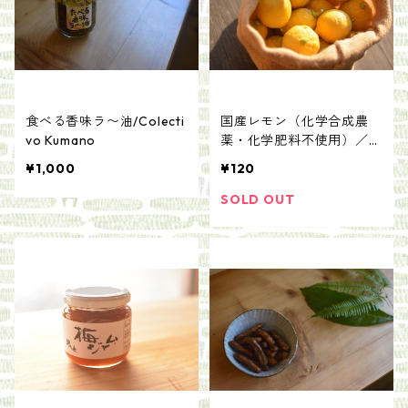
食べる香味ラ〜油/Colecti
国産レモン（化学合成農
vo Kumano
薬・化学肥料不使用）／そ
こそこ農園・色川
¥1,000
¥120
SOLD OUT