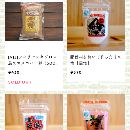
[ATJ]フィリピンネグロス
間伐材を焚いて作った山の
島のマスコバド糖（500
塩【黒塩】
g）
¥430
¥370
SOLD OUT