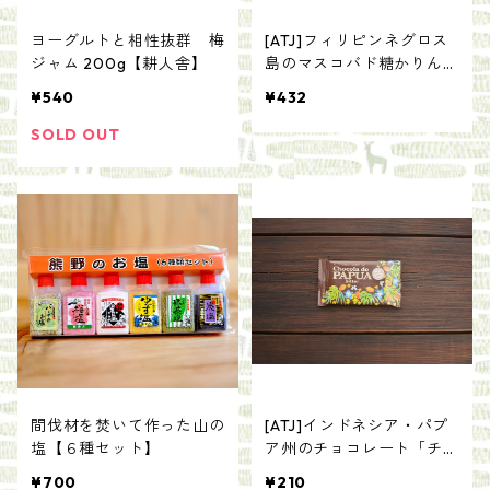
ヨーグルトと相性抜群 梅
[ATJ]フィリピンネグロス
ジャム 200g【耕人舎】
島のマスコバド糖かりんと
う
¥540
¥432
SOLD OUT
間伐材を焚いて作った山の
[ATJ]インドネシア・パプ
塩【６種セット】
ア州のチョコレート「チョ
コラデパプア（ビター）」
¥700
¥210