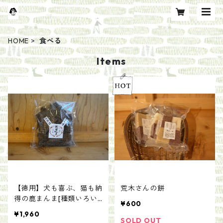
HOME
食べる
Items
【徳用】犬も喜ぶ、猫も納
荒木さんの餅
得の鹿まんま[種類いろい
¥600
ろ]
¥1,960
SOLD OUT