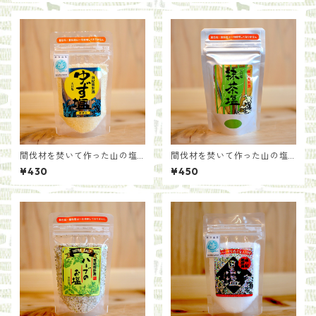
間伐材を焚いて作った山の塩
間伐材を焚いて作った山の塩
【ゆず塩】
【抹茶塩】
¥430
¥450