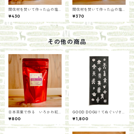
間伐材を焚いて作った山の塩
間伐材を焚いて作った山の塩
【ハーブのお塩】
【黒塩】
¥430
¥370
その他の商品
日本茶葉で作る いろかわ紅
GOOD DOGU ! てぬぐい/さ
茶(50g)
とうゆかり
¥800
¥1,800