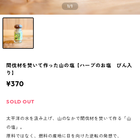
1
/1
間伐材を焚いて作った山の塩【ハーブのお塩 びん入
り】
¥370
SOLD OUT
太平洋の水を汲み上げ、山のなかで間伐材を焚いて作る「山
の塩」。
原料ではなく、燃料の産地に目を向けた逆転の発想で、