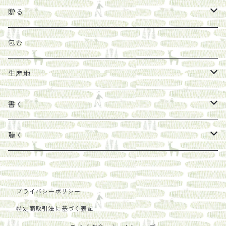
オリーブオイル
ヘチマたわし
贈り物に勧めたい絵本
らくだ舎出帆室
贈る
その他
陶器
紀伊半島ブックマルシェ関連本
リトルプレス
包装
包む
馬目隆宏
mario books
マスコバド糖
絵
らくだ舎出帆室の参考本など
海外出版社
ギフトセット
生産地
タイドラー
しょうがパウダー
タンブラー
新刊では販売しづらくなった本を巡らせて
古本
カレンダー
色川
書く
Sakumag
そこそこ農園
野菜・果物
古本や自由価格本から探す
あ行
カップ
フィリピン
カムワッカ
聴く
地下BOOKS
農家民泊JUGEM
新しょうが
明石書店
か行
ステッカー
パレスチナ
らくだ舎
里
疋田千里
だものみち
プライバシーポリシー
レモン
赤々舎
偕成社
ポストカード
さ行
インドネシア
COLECTIVO ALTEPE
特定商取引法に基づく表記
PHILOSOPHIA
安田農園
亜紀書房
笠間書院
里山社