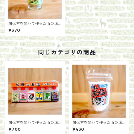
間伐材を焚いて作った山の塩
【ハーブのお塩 びん入り】
¥370
同じカテゴリの商品
間伐材を焚いて作った山の塩
間伐材を焚いて作った山の塩
【６種セット】
【男の荒塩】
¥700
¥430