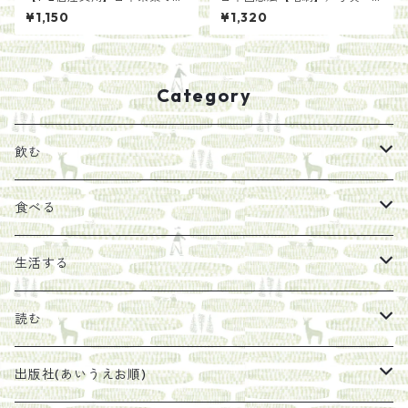
る いろかわ紅茶(100g)
齋藤陽道
¥1,150
¥1,320
Category
飲む
お茶
食べる
エキス
ジャム
生活する
珈琲豆
うめぼし
エコラップ
読む
太山寺珈琲焙煎室
塩
石けん
刊行から時間が経ったけれど、長く売り続けたい一冊
出版社(あいうえお順)