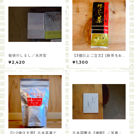
愉快のしるし／永井宏
【3個以上ご注文】[新茶をお
届け]一番茶を贅沢に 上ほう
¥2,420
¥1,300
じ茶（200g）
【1~2個注文用】日本茶葉で作
日本国憲法【増刷】／写真：