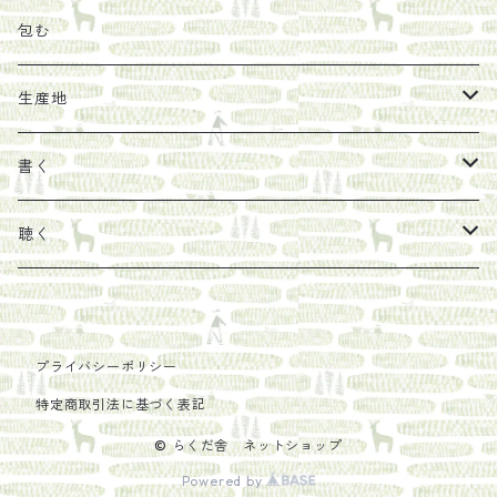
その他
陶器
紀伊半島ブックマルシェ関連本
リトルプレス
包装
包む
馬目隆宏
mario books
マスコバド糖
絵
らくだ舎出帆室の参考本など
海外出版社
ギフトセット
生産地
タイドラー
しょうがパウダー
タンブラー
新刊では販売しづらくなった本を巡らせて
古本
カレンダー
色川
書く
Sakumag
そこそこ農園
野菜・果物
古本や自由価格本から探す
あ行
カップ
フィリピン
カムワッカ
聴く
地下BOOKS
農家民泊JUGEM
新しょうが
明石書店
か行
ステッカー
パレスチナ
らくだ舎
里
疋田千里
だものみち
レモン
赤々舎
偕成社
ポストカード
さ行
インドネシア
COLECTIVO ALTEPE
プライバシーポリシー
特定商取引法に基づく表記
PHILOSOPHIA
安田農園
亜紀書房
笠間書院
里山社
た行
メキシコ
© らくだ舎 ネットショップ
椋本悠哉
Powered by
あさやけ出版
柏書房
左右社