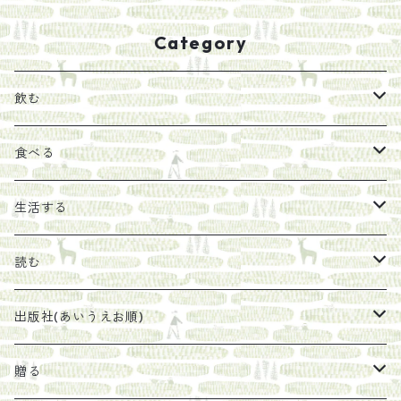
Category
飲む
お茶
食べる
エキス
ジャム
生活する
珈琲豆
うめぼし
エコラップ
読む
太山寺珈琲焙煎室
塩
石けん
刊行から時間が経ったけれど、長く売り続けたい一冊
出版社(あいうえお順)
オリーブオイル
ヘチマたわし
贈り物に勧めたい絵本
らくだ舎出帆室
贈る