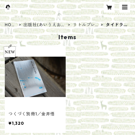
HOM
出版社(あいうえお
リトルプレ
タイドラ
E
順)
ス
ー
Items
つくづく別冊1／金井悟
¥1,320