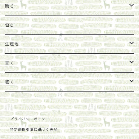
オリーブオイル
ヘチマたわし
贈り物に勧めたい絵本
らくだ舎出帆室
贈る
その他
陶器
紀伊半島ブックマルシェ関連本
リトルプレス
包装
包む
馬目隆宏
mario books
マスコバド糖
絵
らくだ舎出帆室の参考本など
海外出版社
ギフトセット
生産地
タイドラー
しょうがパウダー
タンブラー
新刊では販売しづらくなった本を巡らせて
古本
カレンダー
色川
書く
Sakumag
そこそこ農園
野菜・果物
古本や自由価格本から探す
あ行
カップ
フィリピン
カムワッカ
聴く
地下BOOKS
農家民泊JUGEM
新しょうが
明石書店
か行
ステッカー
パレスチナ
らくだ舎
里
疋田千里
だものみち
レモン
赤々舎
偕成社
ポストカード
さ行
インドネシア
COLECTIVO ALTEPE
プライバシーポリシー
特定商取引法に基づく表記
PHILOSOPHIA
安田農園
亜紀書房
笠間書院
里山社
た行
メキシコ