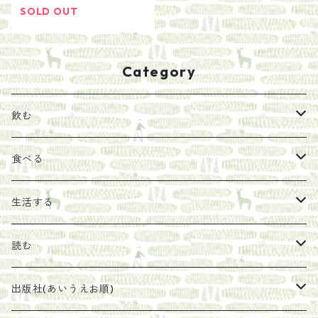
SOLD OUT
Category
飲む
お茶
食べる
エキス
ジャム
生活する
珈琲豆
うめぼし
エコラップ
読む
太山寺珈琲焙煎室
塩
石けん
刊行から時間が経ったけれど、長く売り続けたい一冊
出版社(あいうえお順)