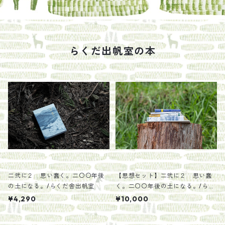
らくだ出帆室の本
二弐に２ 思い蠢く。二〇〇年後
【思想セット】二弐に２ 思い蠢
の土になる。/らくだ舎出帆室
く。二〇〇年後の土になる。/らく
だ舎出帆室
¥4,290
¥10,000