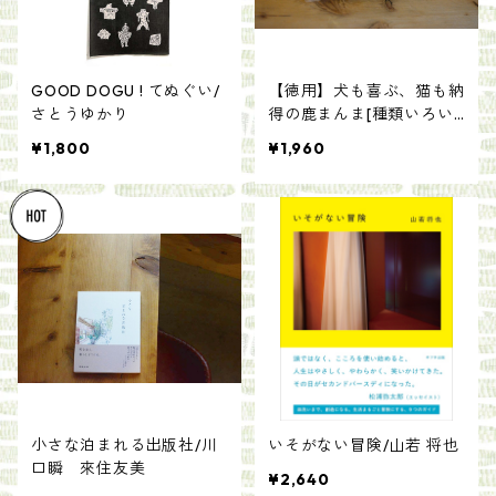
GOOD DOGU ! てぬぐい/
【徳用】犬も喜ぶ、猫も納
さとうゆかり
得の鹿まんま[種類いろい
ろ]
¥1,800
¥1,960
小さな泊まれる出版社/川
いそがない冒険/山若 将也
口瞬 來住友美
¥2,640