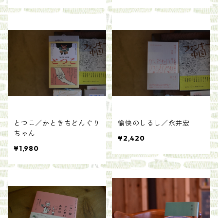
とつこ／かときちどんぐり
愉快のしるし／永井宏
ちゃん
¥2,420
¥1,980