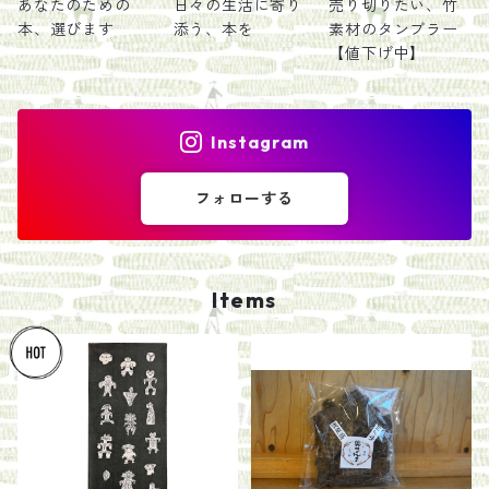
あなたのための
日々の生活に寄り
売り切りたい、竹
本、選びます
添う、本を
素材のタンブラー
【値下げ中】
Instagram
フォローする
Items