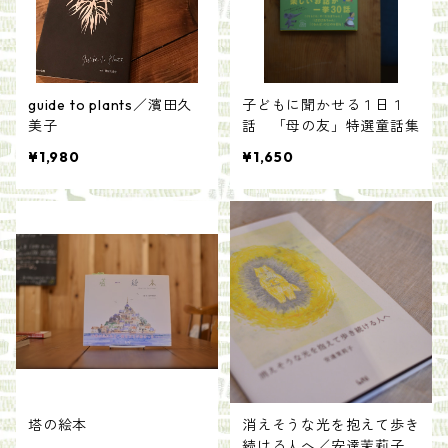
guide to plants／濱田久
子どもに聞かせる１日１
美子
話 「母の友」特選童話集
¥1,980
¥1,650
塔の絵本
消えそうな光を抱えて歩き
続ける人へ／安達茉莉子