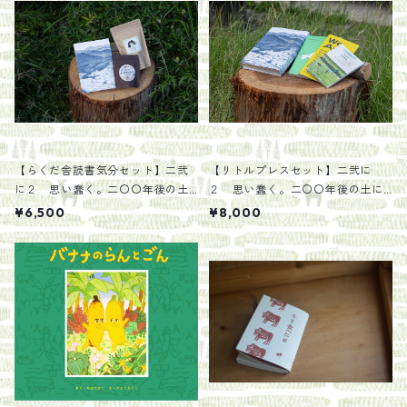
【らくだ舎読書気分セット】二弐
【リトルプレスセット】二弐に
に２ 思い蠢く。二〇〇年後の土
２ 思い蠢く。二〇〇年後の土に
になる。/らくだ舎出帆室
なる。/らくだ舎出帆室
¥6,500
¥8,000