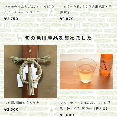
バナナのらんとごん/さく ちば た
牛を食べた日/らくだ舎出帆室・千
かこ・え かとう えりこ
葉貴子
¥2,750
¥1,870
旬の色川産品を集めました
しめ縄/棚田を守ろう会
フルーティーな梅のおいしさを凝
縮 梅エキス 300ml【耕人舎】
¥2,500
¥1,080