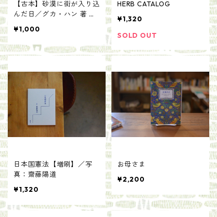
【古本】砂漠に街が入り込
HERB CATALOG
んだ日／グカ・ハン 著 原
¥1,320
正人訳
¥1,000
SOLD OUT
日本国憲法【増刷】／写
お母さま
真：齋藤陽道
¥2,200
¥1,320