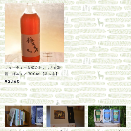
フルーティーな梅のおいしさを凝
縮 梅エキス 700ml【耕人舎】
¥2,160