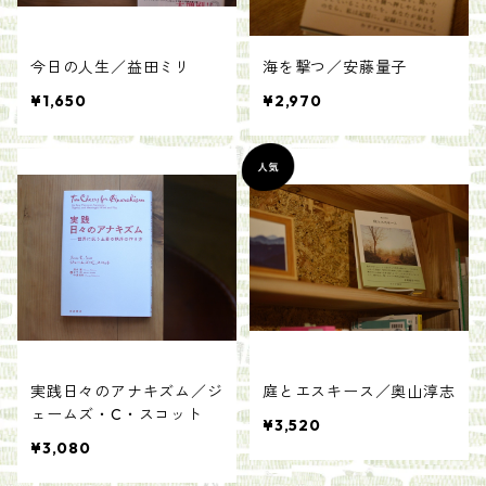
今日の人生／益田ミリ
海を撃つ／安藤量子
¥1,650
¥2,970
実践日々のアナキズム／ジ
庭とエスキース／奥山淳志
ェームズ・C・スコット
¥3,520
¥3,080