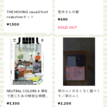
THE MOVING issue01+int
荒木さんの餅
roductionセット
¥600
¥1,500
SOLD OUT
NEUTRAL COLORS 6 滞在
早川ユミのちくちく服つく
で感じたあの特別な時間は
り／早川ユミ
なんだ
¥3,300
¥2,200