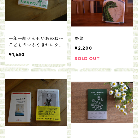
一年一組せんせいあのね〜
野菜
こどものつぶやきセレクシ
¥2,200
ョン〜／編者：鹿島和夫
¥1,650
絵：ヨシタケシンスケ
SOLD OUT