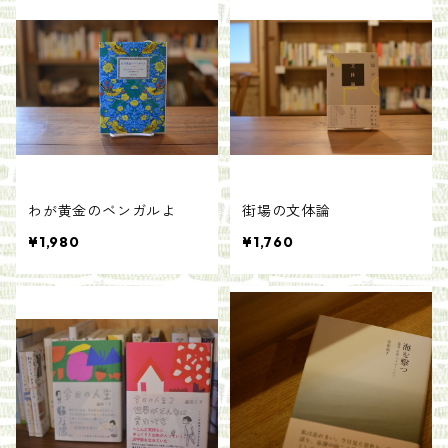
わが黄金のベンガルよ
街場の文体論
¥1,980
¥1,760