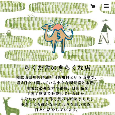
らくだ舎のきらくな店
和歌山県那智勝浦町旧色川村という山里で、
週3日だけ開いている小さな喫茶室と本屋。
生活に必要な本や雑貨、日用品を
手渡す感覚で販売しているほか、
自分たちで本を作る営みも始めました。
小さくとも確かな手ざわりを追い求め、
日々生活をしています。