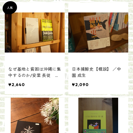
なぜ基地と貧困は沖縄に集
日本捕鯨史【概説】 ／中
中するのか/安里 長従 志
園 成生
賀 信夫
¥2,640
¥2,090