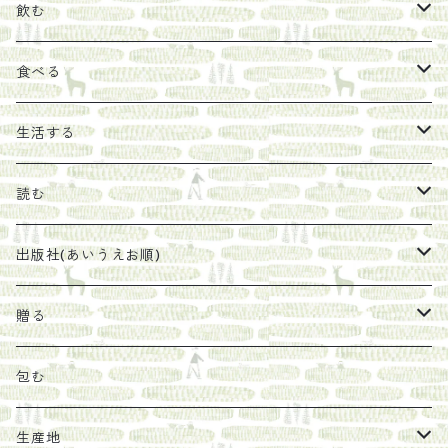
飲む
お茶
食べる
エキス
ジャム
生活する
珈琲豆
うめぼし
エコラップ
読む
太山寺珈琲焙煎室
塩
石けん
刊行から時間が経ったけれど、長く売り続けたい一冊
出版社(あいうえお順)
オリーブオイル
ヘチマたわし
贈り物に勧めたい絵本
らくだ舎出帆室
贈る
その他
陶器
紀伊半島ブックマルシェ関連本
リトルプレス
包装
包む
馬目隆宏
mario books
マスコバド糖
絵
らくだ舎出帆室の参考本など
海外出版社
ギフトセット
生産地