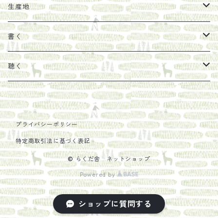
馬目隆宏
mario books
マスコバド糖
絵
らくだ舎出帆室の参考本など
海外出版社
ギフトセット
生産地
タイドラー
しょうがパウダー
タンブラー
新刊では販売しづらくなった本を巡らせて
古本
カレンダー
色川
書く
Sakumag
そこそこ農園
野菜・果物
古本や自由価格本から探す
あ行
カップ
フィリピン
カムワッカ
聴く
地下BOOKS
農家民泊JUGEM
新しょうが
明石書店
か行
ステッカー
パレスチナ
らくだ舎
里
疋田千里
だものみち
レモン
赤々舎
偕成社
ポストカード
さ行
インドネシア
COLECTIVO ALTEPE
プライバシーポリシー
特定商取引法に基づく表記
PHILOSOPHIA
安田農園
亜紀書房
笠間書院
里山社
た行
メキシコ
© らくだ舎 ネットショップ
椋本悠哉
Powered by
あさやけ出版
柏書房
左右社
大和書房
な行
AIT PRESS
ショップに質問する
朝日出版社
KADOKAWA
猿江商會
田畑書店
夏葉社
は行