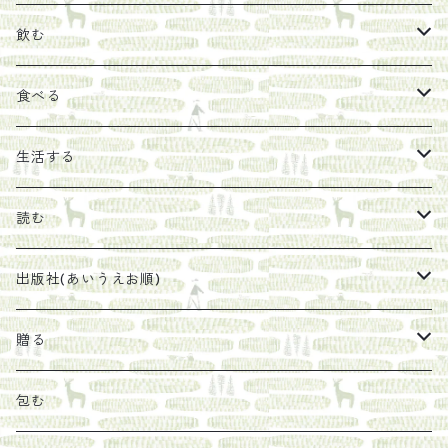
飲む
お茶
食べる
エキス
ジャム
生活する
珈琲豆
うめぼし
エコラップ
読む
太山寺珈琲焙煎室
塩
石けん
刊行から時間が経ったけれど、長く売り続けたい一冊
出版社(あいうえお順)
オリーブオイル
ヘチマたわし
贈り物に勧めたい絵本
らくだ舎出帆室
贈る
その他
陶器
紀伊半島ブックマルシェ関連本
リトルプレス
包装
包む