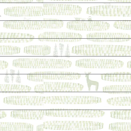
けれど、長く売り続けたい一冊
ェ関連本
本など
なった本を巡らせて
探す