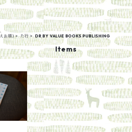
えお順)
た行
DR BY VALUE BOOKS PUBLISHING
Items