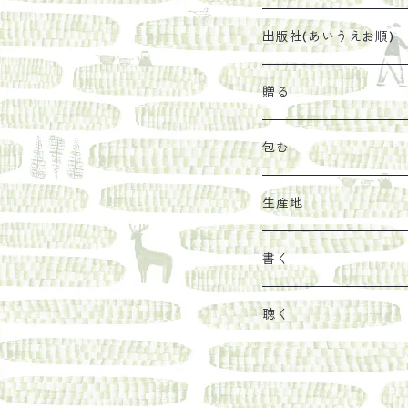
太山寺珈琲焙煎室
塩
石けん
刊行から時間が経った
出版社(あいうえお順)
オリーブオイル
ヘチマたわし
贈り物に勧めたい絵本
らくだ舎出帆室
贈る
その他
陶器
紀伊半島ブックマルシ
リトルプレス
包装
包む
馬目隆宏
mario books
マスコバド糖
絵
らくだ舎出帆室の参考
海外出版社
ギフトセット
生産地
タイドラー
しょうがパウダー
タンブラー
新刊では販売しづらく
古本
カレンダー
色川
書く
Sakumag
そこそこ農園
野菜・果物
古本や自由価格本から
あ行
カップ
フィリピン
カムワッカ
聴く
地下BOOKS
農家民泊JUGEM
新しょうが
明石書店
か行
ステッカー
パレスチナ
らくだ舎
里
疋田千里