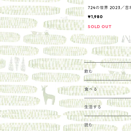
724の世界 2023／
¥1,980
SOLD OUT
飲む
お茶
食べる
エキス
ジャム
生活する
珈琲豆
うめぼし
エコラップ
読む