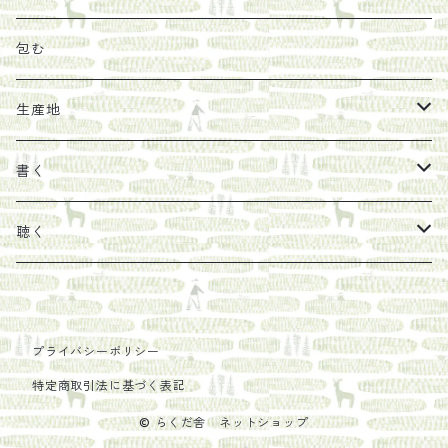
その他
陶器
紀伊半島ブックマルシェ関連本
リトルプレス
包装
包む
馬目隆宏
mario books
マスコバド糖
絵
らくだ舎出帆室の参考本など
海外出版社
ギフトセット
生産地
タイドラー
しょうがパウダー
タンブラー
新刊では販売しづらくなった本を巡らせて
古本
カレンダー
色川
書く
Sakumag
そこそこ農園
野菜・果物
古本や自由価格本から探す
あ行
カップ
フィリピン
カムワッカ
聴く
地下BOOKS
農家民泊JUGEM
新しょうが
明石書店
か行
ステッカー
パレスチナ
らくだ舎
里
疋田千里
だものみち
レモン
赤々舎
偕成社
ポストカード
さ行
インドネシア
COLECTIVO ALTEPE
プライバシーポリシー
特定商取引法に基づく表記
PHILOSOPHIA
安田農園
亜紀書房
笠間書院
里山社
た行
メキシコ
© らくだ舎 ネットショップ
椋本悠哉