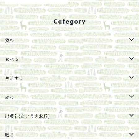
Category
飲む
お茶
食べる
エキス
ジャム
生活する
珈琲豆
うめぼし
エコラップ
読む
太山寺珈琲焙煎室
塩
石けん
刊行から時間が経ったけれど、長く売り続けたい一冊
出版社(あいうえお順)
オリーブオイル
ヘチマたわし
贈り物に勧めたい絵本
らくだ舎出帆室
贈る