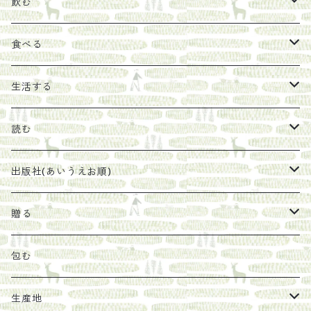
飲む
お茶
食べる
エキス
ジャム
生活する
珈琲豆
うめぼし
エコラップ
読む
太山寺珈琲焙煎室
塩
石けん
刊行から時間が経ったけれど、長く売り続けたい一冊
出版社(あいうえお順)
オリーブオイル
ヘチマたわし
贈り物に勧めたい絵本
らくだ舎出帆室
贈る
その他
陶器
紀伊半島ブックマルシェ関連本
リトルプレス
包装
包む
馬目隆宏
mario books
マスコバド糖
絵
らくだ舎出帆室の参考本など
海外出版社
ギフトセット
生産地