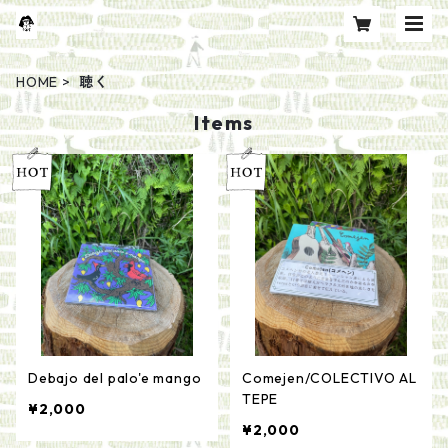
HOME
聴く
Items
Debajo del palo'e mango
Comejen/COLECTIVO AL
TEPE
¥2,000
¥2,000