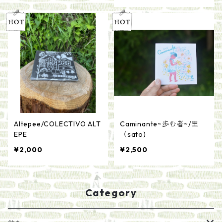
Altepee/COLECTIVO ALT
Caminante~歩む者~/里
EPE
（sato)
¥2,000
¥2,500
Category