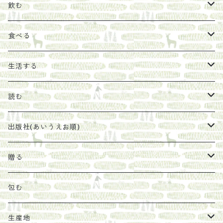
飲む
お茶
食べる
エキス
ジャム
生活する
珈琲豆
うめぼし
エコラップ
読む
太山寺珈琲焙煎室
塩
石けん
刊行から時間が経ったけれど、長く売り続けたい一冊
出版社(あいうえお順)
オリーブオイル
ヘチマたわし
贈り物に勧めたい絵本
らくだ舎出帆室
贈る
その他
陶器
紀伊半島ブックマルシェ関連本
リトルプレス
包装
包む
馬目隆宏
mario books
マスコバド糖
絵
らくだ舎出帆室の参考本など
海外出版社
ギフトセット
生産地