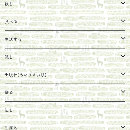
飲む
お茶
食べる
エキス
ジャム
生活する
珈琲豆
うめぼし
エコラップ
読む
太山寺珈琲焙煎室
塩
石けん
刊行から時間が経ったけれど、長く売り続けたい一冊
出版社(あいうえお順)
オリーブオイル
ヘチマたわし
贈り物に勧めたい絵本
らくだ舎出帆室
贈る
その他
陶器
紀伊半島ブックマルシェ関連本
リトルプレス
包装
包む
馬目隆宏
mario books
マスコバド糖
絵
らくだ舎出帆室の参考本など
海外出版社
ギフトセット
生産地