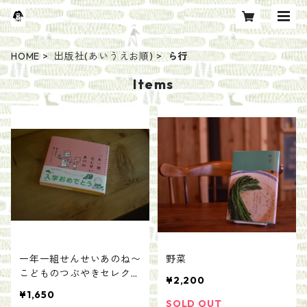
HOME
出版社(あいうえお順)
ら行
Items
一年一組せんせいあのね〜
野菜
こどものつぶやきセレクシ
¥2,200
ョン〜／編者：鹿島和夫
¥1,650
絵：ヨシタケシンスケ
SOLD OUT