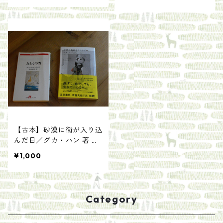
【古本】砂漠に街が入り込
んだ日／グカ・ハン 著 原
正人訳
¥1,000
Category