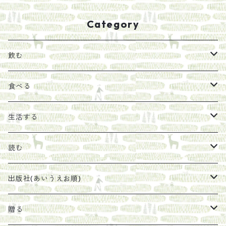
Category
飲む
お茶
食べる
エキス
ジャム
生活する
珈琲豆
うめぼし
エコラップ
読む
太山寺珈琲焙煎室
塩
石けん
刊行から時間が経ったけれど、長く売り続けたい一冊
出版社(あいうえお順)
オリーブオイル
ヘチマたわし
贈り物に勧めたい絵本
らくだ舎出帆室
贈る