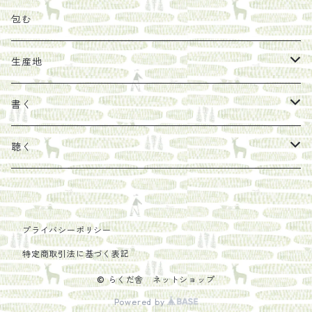
その他
陶器
紀伊半島ブックマルシェ関連本
リトルプレス
包装
包む
馬目隆宏
mario books
マスコバド糖
絵
らくだ舎出帆室の参考本など
海外出版社
ギフトセット
生産地
タイドラー
しょうがパウダー
タンブラー
新刊では販売しづらくなった本を巡らせて
古本
カレンダー
色川
書く
Sakumag
そこそこ農園
野菜・果物
古本や自由価格本から探す
あ行
カップ
フィリピン
カムワッカ
聴く
地下BOOKS
農家民泊JUGEM
新しょうが
明石書店
か行
ステッカー
パレスチナ
らくだ舎
里
疋田千里
だものみち
レモン
赤々舎
偕成社
ポストカード
さ行
インドネシア
COLECTIVO ALTEPE
プライバシーポリシー
特定商取引法に基づく表記
PHILOSOPHIA
安田農園
亜紀書房
笠間書院
里山社
た行
メキシコ
© らくだ舎 ネットショップ
椋本悠哉
Powered by
あさやけ出版
柏書房
左右社