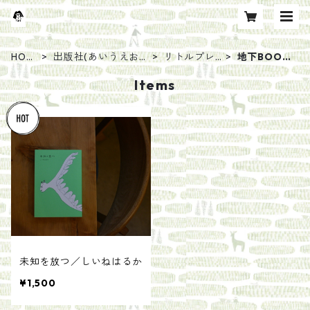
HOM
出版社(あいうえお
リトルプレ
地下BOOK
E
順)
ス
S
Items
未知を放つ／しいねはるか
¥1,500