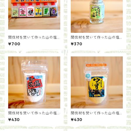
間伐材を焚いて作った山の塩
間伐材を焚いて作った山の塩
【６種セット】
【ハーブのお塩 びん入り】
¥700
¥370
間伐材を焚いて作った山の塩
間伐材を焚いて作った山の塩
【男の荒塩】
【ゆず塩】
¥430
¥430