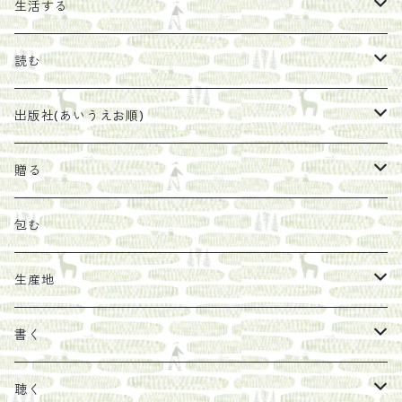
エキス
ジャム
生活する
珈琲豆
うめぼし
エコラップ
読む
太山寺珈琲焙煎室
塩
石けん
刊行から時間が経ったけれど、長く売り続けたい一冊
出版社(あいうえお順)
オリーブオイル
ヘチマたわし
贈り物に勧めたい絵本
らくだ舎出帆室
贈る
その他
陶器
紀伊半島ブックマルシェ関連本
リトルプレス
包装
包む
馬目隆宏
mario books
マスコバド糖
絵
らくだ舎出帆室の参考本など
海外出版社
ギフトセット
生産地
タイドラー
しょうがパウダー
タンブラー
新刊では販売しづらくなった本を巡らせて
古本
カレンダー
色川
書く
Sakumag
そこそこ農園
野菜・果物
古本や自由価格本から探す
あ行
カップ
フィリピン
カムワッカ
聴く