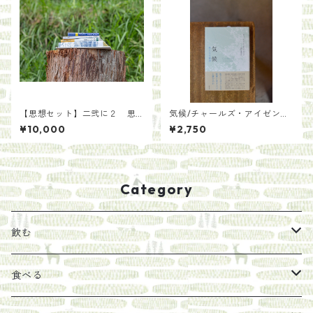
【思想セット】二弐に２ 思
気候/チャールズ・アイゼンシ
い蠢く。二〇〇年後の土にな
ュタイン 訳酒井泰幸
¥10,000
¥2,750
る。/らくだ舎出帆室
Category
飲む
お茶
食べる