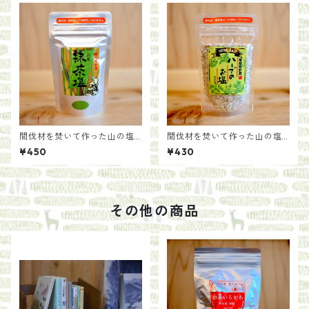
間伐材を焚いて作った山の塩
間伐材を焚いて作った山の塩
【抹茶塩】
【ハーブのお塩】
¥450
¥430
その他の商品