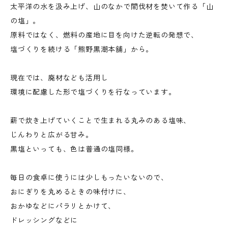
太平洋の水を汲み上げ、山のなかで間伐材を焚いて作る「山
の塩」。
原料ではなく、燃料の産地に目を向けた逆転の発想で、
塩づくりを続ける「熊野黒潮本舗」から。
現在では、廃材なども活用し
環境に配慮した形で塩づくりを行なっています。
薪で炊き上げていくことで生まれる丸みのある塩味、
じんわりと広がる甘み。
黒塩といっても、色は普通の塩同様。
毎日の食卓に使うには少しもったいないので、
おにぎりを丸めるときの味付けに、
おかゆなどにパラリとかけて、
ドレッシングなどに