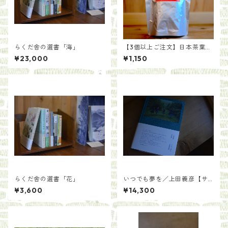
らくだ舎の選書「海」
【3個以上ご注文】日本茶葉で
作る いろかわ紅茶(100g)
¥23,000
¥1,150
らくだ舎の選書「花」
いつでも夢を／上田義彦【サ
イン入り】
¥3,600
¥14,300