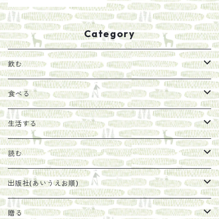
Category
飲む
お茶
食べる
エキス
ジャム
生活する
珈琲豆
うめぼし
エコラップ
読む
太山寺珈琲焙煎室
塩
石けん
刊行から時間が経ったけれど、長く売り続けたい一冊
出版社(あいうえお順)
オリーブオイル
ヘチマたわし
贈り物に勧めたい絵本
らくだ舎出帆室
贈る