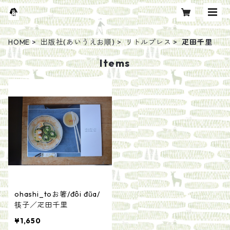
HOME
出版社(あいうえお順)
リトルプレス
疋田千里
Items
ohashi_toお箸/đôi đũa/
筷子／疋田千里
¥1,650