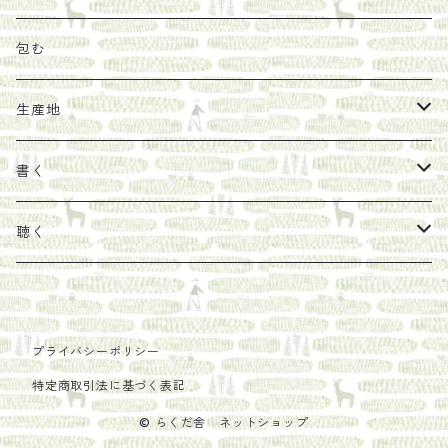
その他
陶器
紀伊半島ブックマルシェ関連本
リトルプレス
包装
包む
馬目隆宏
mario books
マスコバド糖
絵
らくだ舎出帆室の参考本など
海外出版社
ギフトセット
生産地
タイドラー
しょうがパウダー
タンブラー
新刊では販売しづらくなった本を巡らせて
古本
カレンダー
色川
書く
Sakumag
そこそこ農園
野菜・果物
古本や自由価格本から探す
あ行
カップ
フィリピン
カムワッカ
聴く
地下BOOKS
農家民泊JUGEM
新しょうが
明石書店
か行
ステッカー
パレスチナ
らくだ舎
里
疋田千里
だものみち
レモン
赤々舎
偕成社
ポストカード
さ行
インドネシア
COLECTIVO ALTEPE
プライバシーポリシー
特定商取引法に基づく表記
PHILOSOPHIA
安田農園
亜紀書房
笠間書院
里山社
た行
メキシコ
© らくだ舎 ネットショップ
椋本悠哉