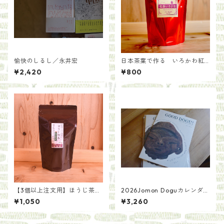
愉快のしるし／永井宏
日本茶葉で作る いろかわ紅
茶(50g)
¥2,420
¥800
【3個以上注文用】ほうじ茶を
2026Jomon Doguカレンダ
手軽に ほうじ粉茶ティーバ
ー・GOOD DOGU！（作品
¥1,050
¥3,260
ッグ（5g×20袋）
集）セット/さとうゆかり