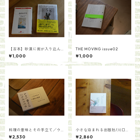
【古本】砂漠に街が入り込ん
THE MOVING issue02
だ日／グカ・ハン 著 原正人訳
¥1,000
¥1,000
料理の意味とその手立て／ウ
小さな泊まれる出版社/川口
ー・ウェン
瞬 來住友美
¥2,530
¥2,860