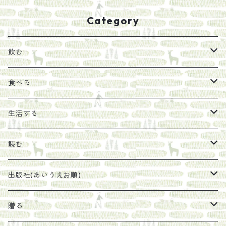
Category
飲む
お茶
食べる
エキス
ジャム
生活する
珈琲豆
うめぼし
エコラップ
読む
太山寺珈琲焙煎室
塩
石けん
刊行から時間が経ったけれど、長く売り続けたい一冊
出版社(あいうえお順)
オリーブオイル
ヘチマたわし
贈り物に勧めたい絵本
らくだ舎出帆室
贈る