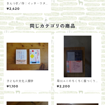
きんつぎ／作：イッサ・ワタ
ナベ 詩訳：柴田元幸
¥2,420
同じカテゴリの商品
子どもの文化人類学
早川ユミのちくちく服つくり
／早川ユミ
¥1,100
¥2,200