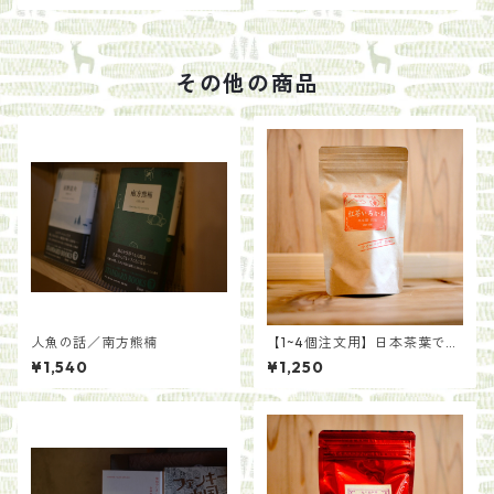
その他の商品
人魚の話／南方熊楠
【1~4個注文用】日本茶葉で作
る いろかわ紅茶（ティーバ
¥1,540
¥1,250
ッグ）