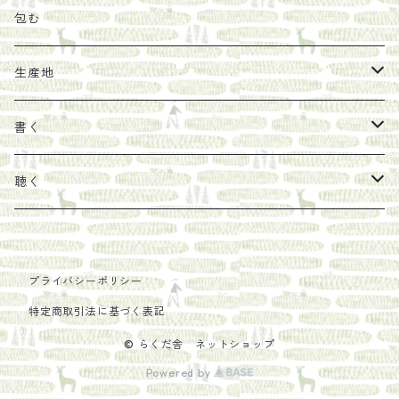
その他
陶器
紀伊半島ブックマルシェ関連本
リトルプレス
包装
包む
馬目隆宏
mario books
マスコバド糖
絵
らくだ舎出帆室の参考本など
海外出版社
ギフトセット
生産地
タイドラー
しょうがパウダー
タンブラー
新刊では販売しづらくなった本を巡らせて
古本
カレンダー
色川
書く
Sakumag
そこそこ農園
野菜・果物
古本や自由価格本から探す
あ行
カップ
フィリピン
カムワッカ
聴く
地下BOOKS
農家民泊JUGEM
新しょうが
明石書店
か行
ステッカー
パレスチナ
らくだ舎
里
疋田千里
だものみち
プライバシーポリシー
レモン
赤々舎
偕成社
ポストカード
さ行
インドネシア
COLECTIVO ALTEPE
特定商取引法に基づく表記
PHILOSOPHIA
安田農園
亜紀書房
笠間書院
里山社
た行
メキシコ
© らくだ舎 ネットショップ
Powered by
椋本悠哉
あさやけ出版
柏書房
左右社
大和書房
な行