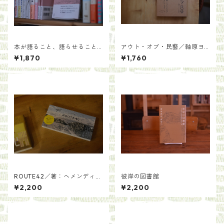
本が語ること、語らせること
アウト・オブ・民藝／軸原ヨ
／青木海青子
ウスケと中村裕太
¥1,870
¥1,760
ROUTE42／著：ヘメンディン
彼岸の図書館
ガー 綾 写真：丸山由起
¥2,200
¥2,200