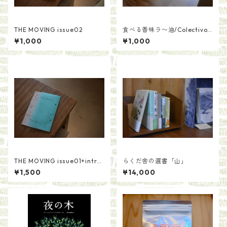
THE MOVING issue02
食べる香味ラ〜油/Colectivo
Kumano
¥1,000
¥1,000
THE MOVING issue01+intro
らくだ舎の選書「山」
ductionセット
¥1,500
¥14,000