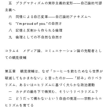
五 プラグマティズムの実存主義的変形――自己論的可謬
主義へ
六 同情による自己変革――自己論的アナキズムへ
七 "I'm proud of you."の自然さ
八 記憶と反射から作られる倫理
九 倫理としての不自然な自然さ
コラム４ メディア論、コミュニケーション論の先駆者とし
ての鶴見俊輔
第五章 鶴見俊輔は、なぜ「コーヒーを飲むためなら世界が
破滅してもかまわない」と言ったのか――「好み」のリベラ
リズム、あるいはニヒリズムに基づく大らかな政治運動
一 カナダの厳冬下で微笑む、そういうリベラリズム？
二 どうだって構わないという自由の境涯――宗教からニ
ヒリズムを育てる