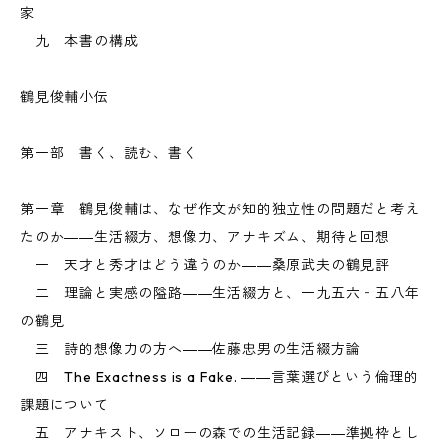
家
九 本書の構成
鶴見俊輔小伝
第一部 書く、読む、書く
第一章 鶴見俊輔は、なぜ作文が知的独立性の問題だと考え
たのか――生活綴方、想像力、アナキズム、期待と回想
一 天才と秀才はどう違うのか――桑原武夫の鶴見評
二 理論と実感の隘路――生活綴方と、一九五六‐五八年
の鶴見
三 詩的想像力の方へ――佐藤忠男の生活綴方論
四 The Exactness is a Fake. ――言葉選びという倫理的
課題について
五 アナキスト、ソローの森での生活記録――準拠枠とし