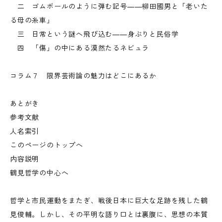
二 ゴムボールのように弾む記号――柳田國男と「老いた
る母の糸車」
三 日常という謎へ飛び込む――身ぶりと民俗学
四 「傷」の中にある漠然たるネビュラ
コラム７ 限界芸術論の魅力はどこにあるか
あとがき
参考文献
人名索引
このページのトップへ
内容説明
鶴見哲学の中心へ
哲学と市民運動をまたぎ、戦後日本に巨大な足跡を残した鶴
見俊輔。しかし、その平明な語り口とは裏腹に、思想の本質