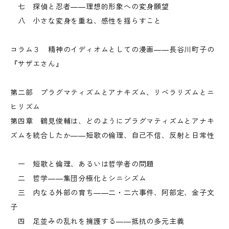
七 探偵と忍者――理想的形象への変身願望
八 小さな変身を重ね、感性を揺らすこと
コラム３ 精神のイディオムとしての漫画――長谷川町子の
『サザエさん』
第二部 プラグマティズムとアナキズム、リベラリズムとニ
ヒリズム
第四章 鶴見俊輔は、どのようにプラグマティズムとアナキ
ズムを統合したか――短歌の倫理、自己不信、反射と日常性
一 短歌と倫理、あるいは哲学者の問題
二 哲学――集団分極化とシニシズム
三 内なる外部の育ち――二・二六事件、阿部定、金子文
子
四 足並みの乱れを擁護する――抵抗の多元主義