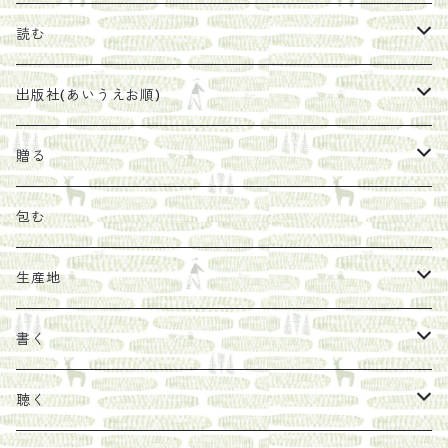
珈琲豆
うめぼし
エコラップ
読む
太山寺珈琲焙煎室
塩
石けん
刊行から時間が経ったけれど、長く売り続けたい一冊
出版社(あいうえお順)
オリーブオイル
ヘチマたわし
贈り物に勧めたい絵本
らくだ舎出帆室
贈る
その他
陶器
紀伊半島ブックマルシェ関連本
リトルプレス
包装
包む
馬目隆宏
mario books
マスコバド糖
絵
らくだ舎出帆室の参考本など
海外出版社
ギフトセット
生産地
タイドラー
しょうがパウダー
タンブラー
新刊では販売しづらくなった本を巡らせて
古本
カレンダー
色川
書く
Sakumag
そこそこ農園
野菜・果物
古本や自由価格本から探す
あ行
カップ
フィリピン
カムワッカ
聴く
地下BOOKS