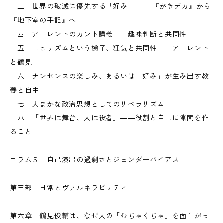
三 世界の破滅に優先する「好み」―― 『がきデカ』から
『地下室の手記』へ
四 アーレントのカント講義――趣味判断と共同性
五 ニヒリズムという梯子、狂気と共同性――アーレント
と鶴見
六 ナンセンスの楽しみ、あるいは「好み」が生み出す教
養と自由
七 大まかな政治思想としてのリベラリズム
八 「世界は舞台、人は役者」――役割と自己に隙間を作
ること
コラム５ 自己演出の過剰さとジェンダーバイアス
第三部 日常とヴァルネラビリティ
第六章 鶴見俊輔は、なぜ人の「むちゃくちゃ」を面白がっ