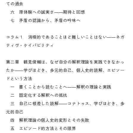
ての過去
六 原体験への誠実さ――期待と回想
七 矛盾の認識から、矛盾の吟味へ
コラム１ 消極的であることほど難しいことはない――ネガ
ティヴ・ケイパビリティ
第二章 鶴見俊輔は、なぜ自分の解釈理論を実践できなかっ
たか――学びほどき、多元的自己、個人史的読解、エピソー
ドという方法
一 書くことから読むことへ――解釈の理論と実践
二 固定化する解釈への抵抗
三 自己に根差した読解――コナトゥス、学びほどき、多
元的自己
四 解釈理論の個人史的変形とその失敗
五 エピソード的方法とその限界