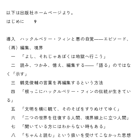
以下は出版社ホームページより。
はじめに 9
導入 ハックルベリー・フィンと悪の自覚――エピソード、
（再）編集、境界
一 「よし、それじゃあぼくは地獄へ行こう」
二 読み、つかみ、憶え、編集する――「語る」のではな
く「示す」
三 鶴見俊輔の言葉を再編集するという方法
四 「根っこにハックルベリー・フィンの伝統が生きてい
る」
五 「文明を横に観て、そのそばをすりぬけてゆく」
六 「二つの世界を往復する人間、境界線上に立つ人間」
七 「聞いている方にはわからない時もある」
八 「ちゃんと読む」という扱いを受けてこなかった思想