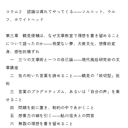
コラム２ 認識は遅れてやってくる――ソルニット、ウル
フ、ホワイトヘッド
第三章 鶴見俊輔は、なぜ文章教室で理想を書き留めること
について語ったのか――他愛ない夢、大衆文化、想像的変
身、感性的横ずれ
一 三つの文章術と一つの自己論――現代風俗研究会の文
章講座
二 気の利いた言葉を諦めること――鶴見の「紋切型」批
判
三 言葉のプラグマティズム、あるいは「自分の声」を乗
せること
四 問題を前に置き、制約の中であがくこと
五 想像力の線を引く――鮎川信夫との問答
六 無数の理想を書き留めること