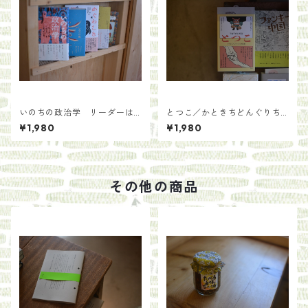
いのちの政治学 リーダーは
とつこ／かときちどんぐりち
「コトバ」をもっている ／中
ゃん
¥1,980
¥1,980
島 岳志(著/文)若松 英輔(著/
文)
その他の商品