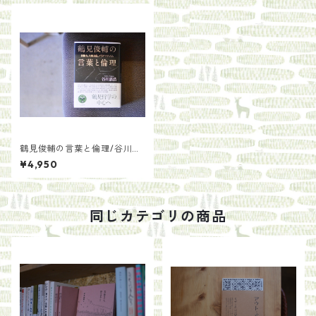
鶴見俊輔の言葉と倫理/谷川嘉
浩
¥4,950
同じカテゴリの商品