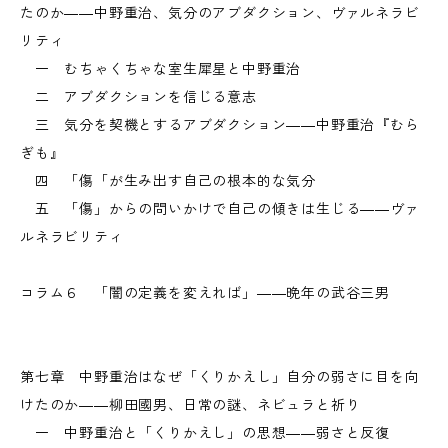
たのか――中野重治、気分のアブダクション、ヴァルネラビ
リティ
一 むちゃくちゃな室生犀星と中野重治
二 アブダクションを信じる意志
三 気分を契機とするアブダクション――中野重治『むら
ぎも』
四 「傷「が生み出す自己の根本的な気分
五 「傷」からの問いかけで自己の傾きは生じる――ヴァ
ルネラビリティ
コラム６ 「闇の定義を変えれば」――晩年の武谷三男
第七章 中野重治はなぜ「くりかえし」自分の弱さに目を向
けたのか――柳田國男、日常の謎、ネビュラと祈り
一 中野重治と「くりかえし」の思想――弱さと反復