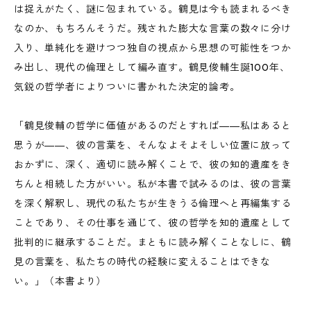
は捉えがたく、謎に包まれている。鶴見は今も読まれるべき
なのか、もちろんそうだ。残された膨大な言葉の数々に分け
入り、単純化を避けつつ独自の視点から思想の可能性をつか
み出し、現代の倫理として編み直す。鶴見俊輔生誕100年、
気鋭の哲学者によりついに書かれた決定的論考。
「鶴見俊輔の哲学に価値があるのだとすれば――私はあると
思うが――、彼の言葉を、そんなよそよそしい位置に放って
おかずに、深く、適切に読み解くことで、彼の知的遺産をき
ちんと相続した方がいい。私が本書で試みるのは、彼の言葉
を深く解釈し、現代の私たちが生きうる倫理へと再編集する
ことであり、その仕事を通じて、彼の哲学を知的遺産として
批判的に継承することだ。まともに読み解くことなしに、鶴
見の言葉を、私たちの時代の経験に変えることはできな
い。」（本書より）