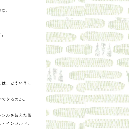
だな、
。
す。
ーーーーーー
とは、どういうこ
ができるのか。
ャンルを超えた影
ム・インゴルド。