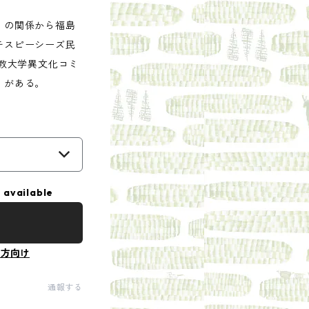
』の関係から福島
チスピーシーズ民
立教大学異文化コミ
）がある。
 available
の方向け
通報する