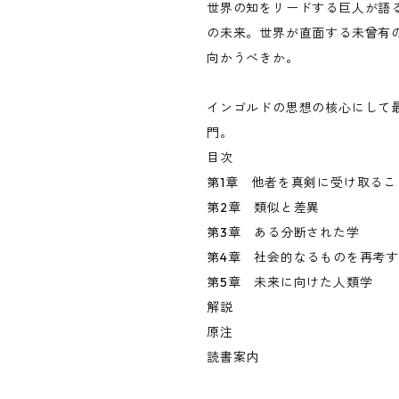
世界の知をリードする巨人が語
の未来。世界が直面する未曾有
向かうべきか。
インゴルドの思想の核心にして
門。
目次
第1章 他者を真剣に受け取るこ
第2章 類似と差異
第3章 ある分断された学
第4章 社会的なるものを再考
第5章 未来に向けた人類学
解説
原注
読書案内