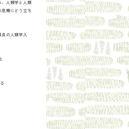
る、人類学と人類
の危機にどう立ち
最良の人類学入
と
する