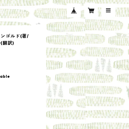
ンゴルド(著/
子(翻訳)
lable