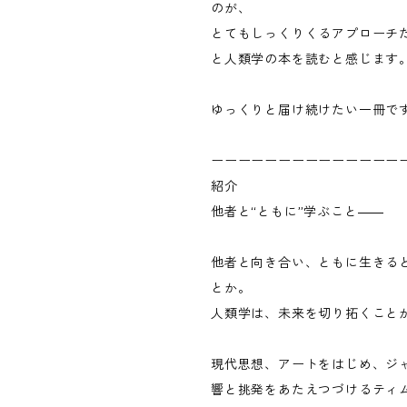
のが、
とてもしっくりくるアプローチ
と人類学の本を読むと感じます
ゆっくりと届け続けたい一冊で
ーーーーーーーーーーーーーー
紹介
他者と“ともに”学ぶこと――
他者と向き合い、ともに生きる
とか。
人類学は、未来を切り拓くこと
現代思想、アートをはじめ、ジ
響と挑発をあたえつづけるティ