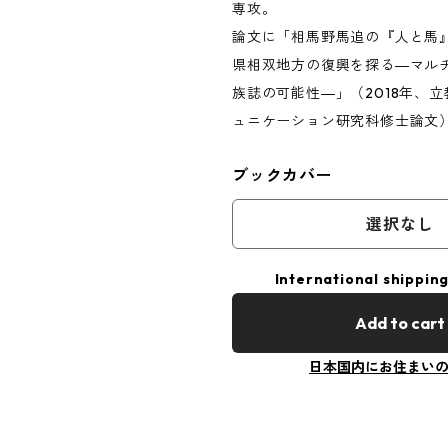
専攻。
論文に「相馬野馬追の『人と馬
県相双地方の復興を探る―マル
族誌の可能性―」（2018年、
ュニケーション研究科修士論文
ブックカバー
選択なし
International shipping
Add to cart
日本国内にお住まい