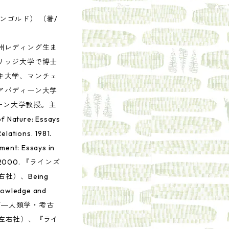
ンゴルド） （著/
ー州レディング生ま
ブリッジ大学で博士
ンキ大学、マンチェ
らアバディーン大学
ーン大学教授。主
 Nature: Essays
elations. 1981.
ment: Essays in
ill. 2000. 『ラインズ
社）、Being
nowledge and
イキング―人類学・考古
、左右社）、『ライ