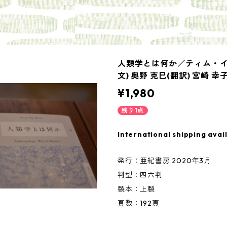
人類学とは何か／ティム・イ
文) 奥野 克巳(翻訳) 宮崎 幸
¥1,980
残り1点
International shipping avai
発行：亜紀書房 2020年3月
判型：四六判
製本：上製
頁数：192頁