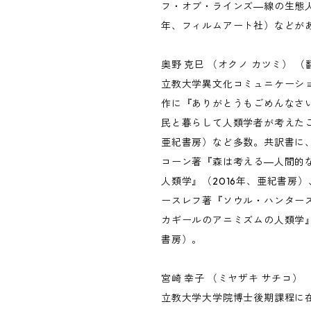
フ・オブ・ラインズ―線の生態人
年、フィルムアート社）などが
奥野 克巳 （オクノ カツミ） （
立教大学異文化コミュニケーシ
作に『ありがとうもごめんなさ
民と暮らして人類学者が考えたこ
亜紀書房）など多数。共訳書に
コーン著『森は考える―人間的
人類学』（2016年、亜紀書房
ースレフ著『ソウル・ハンター
カギールのアニミズムの人類学』
書房）。
宮崎 幸子 （ミヤザキ サチコ） 
立教大学大学院博士後期課程に