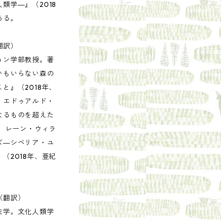
類学―』（2018
ある。
翻訳）
ョン学部教授。著
いもいらない森の
と』（2018年、
、エドゥアルド・
なるものを超えた
）、レーン・ウィラ
ズ―シベリア・ユ
（2018年、亜紀
（翻訳）
在学。文化人類学