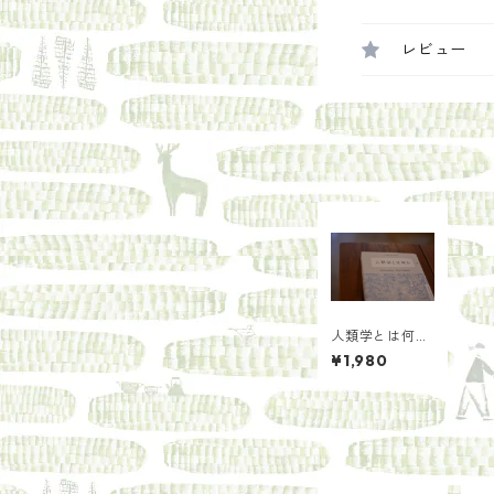
レビュー
人類学とは何か
／ティム・イン
¥1,980
ゴルド(著/文)
奥野 克巳(翻訳)
宮崎 幸子(翻訳)