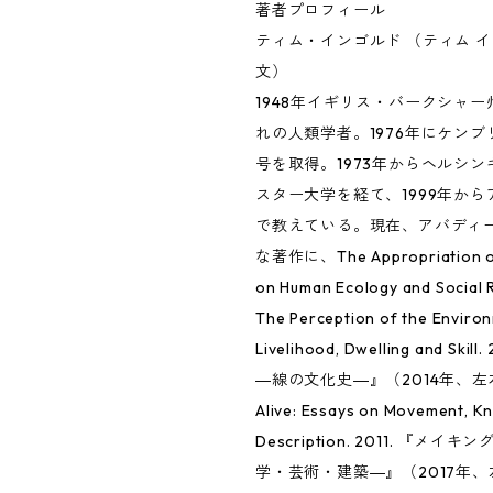
著者プロフィール
ティム・インゴルド （ティム イ
文）
1948年イギリス・バークシャ
れの人類学者。1976年にケン
号を取得。1973年からヘルシ
スター大学を経て、1999年か
で教えている。現在、アバディ
な著作に、The Appropriation of
on Human Ecology and Social R
The Perception of the Environ
Livelihood, Dwelling and Sk
―線の文化史―』（2014年、左右
Alive: Essays on Movement, K
Description. 2011. 『メ
学・芸術・建築―』（2017年