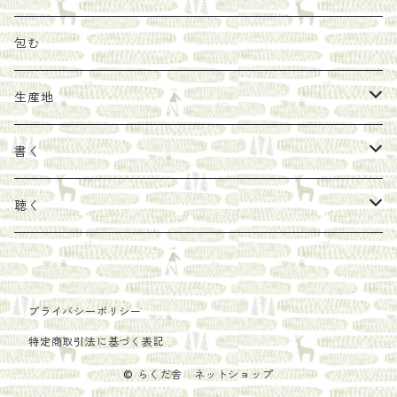
その他
陶器
紀伊半島ブックマルシェ関連本
リトルプレス
包装
包む
馬目隆宏
mario books
マスコバド糖
絵
らくだ舎出帆室の参考本など
海外出版社
ギフトセット
生産地
タイドラー
しょうがパウダー
タンブラー
新刊では販売しづらくなった本を巡らせて
古本
カレンダー
色川
書く
Sakumag
そこそこ農園
野菜・果物
古本や自由価格本から探す
あ行
カップ
フィリピン
カムワッカ
聴く
地下BOOKS
農家民泊JUGEM
新しょうが
明石書店
か行
ステッカー
パレスチナ
らくだ舎
里
疋田千里
だものみち
レモン
赤々舎
偕成社
ポストカード
さ行
インドネシア
COLECTIVO ALTEPE
プライバシーポリシー
特定商取引法に基づく表記
PHILOSOPHIA
安田農園
亜紀書房
笠間書院
里山社
た行
メキシコ
© らくだ舎 ネットショップ
椋本悠哉