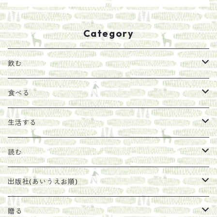
Category
飲む
お茶
食べる
エキス
ジャム
生活する
珈琲豆
うめぼし
エコラップ
読む
太山寺珈琲焙煎室
塩
石けん
刊行から時間が経ったけれど、長く売り続けたい一冊
出版社(あいうえお順)
オリーブオイル
ヘチマたわし
贈り物に勧めたい絵本
らくだ舎出帆室
贈る