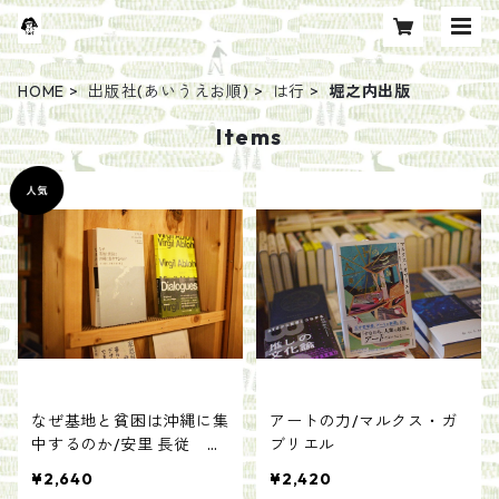
HOME
出版社(あいうえお順)
は行
堀之内出版
Items
なぜ基地と貧困は沖縄に集
アートの力/マルクス・ガ
中するのか/安里 長従 志
ブリエル
賀 信夫
¥2,640
¥2,420