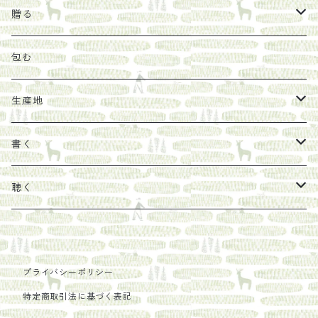
オリーブオイル
ヘチマたわし
贈り物に勧めたい絵本
らくだ舎出帆室
贈る
その他
陶器
紀伊半島ブックマルシェ関連本
リトルプレス
包装
包む
馬目隆宏
mario books
マスコバド糖
絵
らくだ舎出帆室の参考本など
海外出版社
ギフトセット
生産地
タイドラー
しょうがパウダー
タンブラー
新刊では販売しづらくなった本を巡らせて
古本
カレンダー
色川
書く
Sakumag
そこそこ農園
野菜・果物
古本や自由価格本から探す
あ行
カップ
フィリピン
カムワッカ
聴く
地下BOOKS
農家民泊JUGEM
新しょうが
明石書店
か行
ステッカー
パレスチナ
らくだ舎
里
疋田千里
だものみち
レモン
赤々舎
偕成社
ポストカード
さ行
インドネシア
COLECTIVO ALTEPE
プライバシーポリシー
特定商取引法に基づく表記
PHILOSOPHIA
安田農園
亜紀書房
笠間書院
里山社
た行
メキシコ