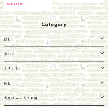
SOLD OUT
Category
飲む
お茶
食べる
エキス
ジャム
生活する
珈琲豆
うめぼし
エコラップ
読む
太山寺珈琲焙煎室
塩
石けん
刊行から時間が経ったけれど、長く売り続けたい一冊
出版社(あいうえお順)