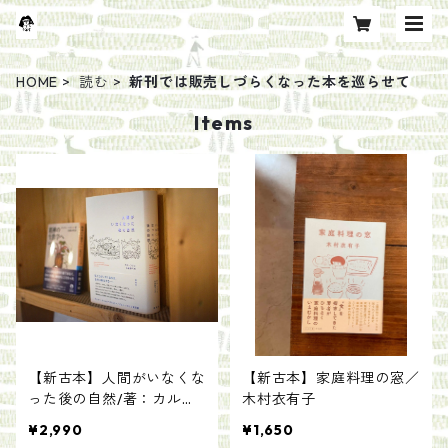
HOME
読む
新刊では販売しづらくなった本を巡らせて
Items
【新古本】人間がいなくな
【新古本】家庭料理の窓／
った後の自然/著：カル・
木村衣有子
フリン 訳：木高 恵子
¥2,990
¥1,650