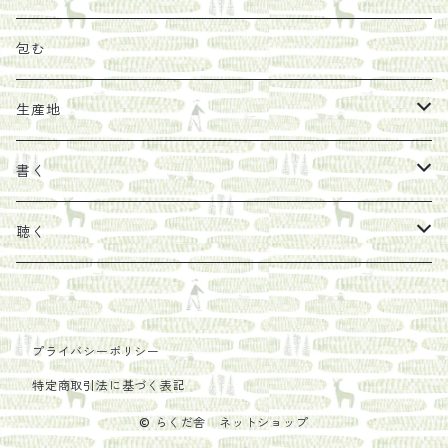
その他
陶器
紀伊半島ブックマルシェ関連本
リトルプレス
包装
包む
馬目隆宏
mario books
マスコバド糖
絵
らくだ舎出帆室の参考本など
海外出版社
ギフトセット
生産地
タイドラー
しょうがパウダー
タンブラー
新刊では販売しづらくなった本を巡らせて
古本
カレンダー
色川
書く
Sakumag
そこそこ農園
野菜・果物
古本や自由価格本から探す
あ行
カップ
フィリピン
カムワッカ
聴く
地下BOOKS
農家民泊JUGEM
新しょうが
明石書店
か行
ステッカー
パレスチナ
らくだ舎
里
疋田千里
だものみち
レモン
赤々舎
偕成社
ポストカード
さ行
インドネシア
COLECTIVO ALTEPE
プライバシーポリシー
特定商取引法に基づく表記
PHILOSOPHIA
安田農園
亜紀書房
笠間書院
里山社
た行
メキシコ
© らくだ舎 ネットショップ
椋本悠哉