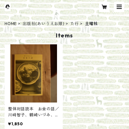
HOME
出版社(あいうえお順)
た行
土曜社
Items
整体対話読本 お金の話／
川﨑智子、鶴崎いづみ、江
頭尚子
¥1,850