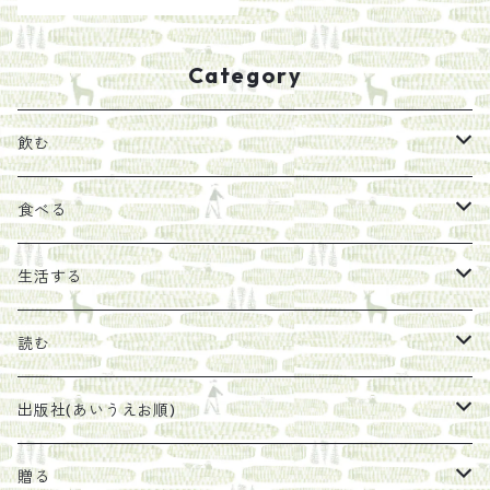
Category
飲む
お茶
食べる
エキス
ジャム
生活する
珈琲豆
うめぼし
エコラップ
読む
太山寺珈琲焙煎室
塩
石けん
刊行から時間が経ったけれど、長く売り続けたい一冊
出版社(あいうえお順)
オリーブオイル
ヘチマたわし
贈り物に勧めたい絵本
らくだ舎出帆室
贈る