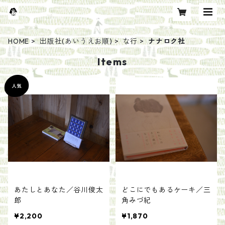
HOME
出版社(あいうえお順)
な行
ナナロク社
Items
あたしとあなた／谷川俊太
どこにでもあるケーキ／三
郎
角みづ紀
¥2,200
¥1,870