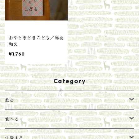
おやときどきこども／鳥羽
和久
¥1,760
Category
飲む
お茶
食べる
エキス
ジャム
生活する