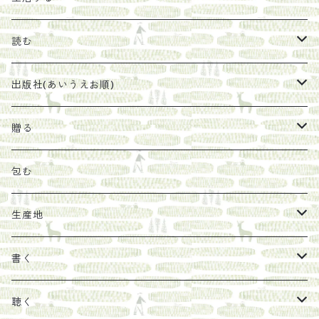
珈琲豆
うめぼし
エコラップ
読む
太山寺珈琲焙煎室
塩
石けん
刊行から時間が経ったけれど、長く売り続けたい一冊
出版社(あいうえお順)
オリーブオイル
ヘチマたわし
贈り物に勧めたい絵本
らくだ舎出帆室
贈る
その他
陶器
紀伊半島ブックマルシェ関連本
リトルプレス
包装
包む
馬目隆宏
mario books
マスコバド糖
絵
らくだ舎出帆室の参考本など
海外出版社
ギフトセット
生産地
タイドラー
しょうがパウダー
タンブラー
新刊では販売しづらくなった本を巡らせて
古本
カレンダー
色川
書く
Sakumag
そこそこ農園
野菜・果物
古本や自由価格本から探す
あ行
カップ
フィリピン
カムワッカ
聴く