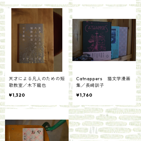
天才による凡人のための短
Catnappers 猫文学漫画
歌教室／木下龍也
集／長崎訓子
¥1,320
¥1,760