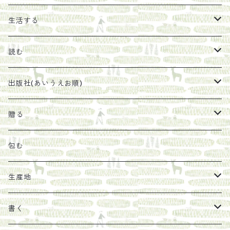
エキス
ジャム
生活する
珈琲豆
うめぼし
エコラップ
読む
太山寺珈琲焙煎室
塩
石けん
刊行から時間が経ったけれど、長く売り続けたい一冊
出版社(あいうえお順)
オリーブオイル
ヘチマたわし
贈り物に勧めたい絵本
らくだ舎出帆室
贈る
その他
陶器
紀伊半島ブックマルシェ関連本
リトルプレス
包装
包む
馬目隆宏
mario books
マスコバド糖
絵
らくだ舎出帆室の参考本など
海外出版社
ギフトセット
生産地
タイドラー
しょうがパウダー
タンブラー
新刊では販売しづらくなった本を巡らせて
古本
カレンダー
色川
書く