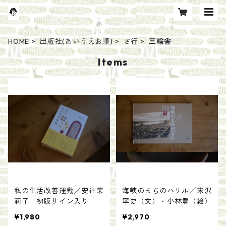
HOME
出版社(あいうえお順)
さ行
三輪舎
Items
私の生活改善運動／安達茉
海峡のまちのハリル／末沢
莉子 初版サイン入り
寧史（文）・小林豊（絵）
¥1,980
¥2,970