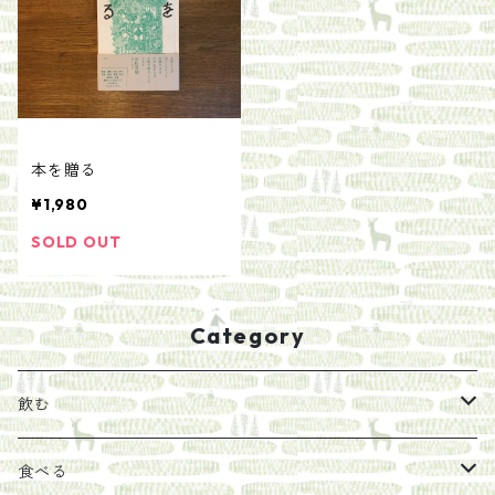
本を贈る
¥1,980
SOLD OUT
Category
飲む
お茶
食べる