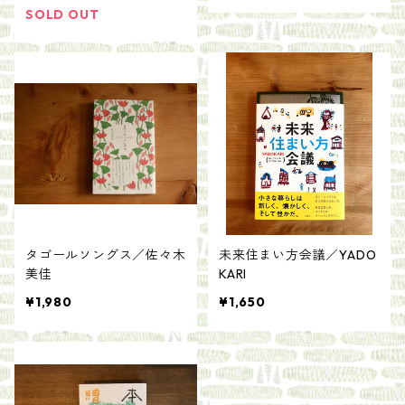
SOLD OUT
タゴールソングス／佐々木
未来住まい方会議／YADO
美佳
KARI
¥1,980
¥1,650