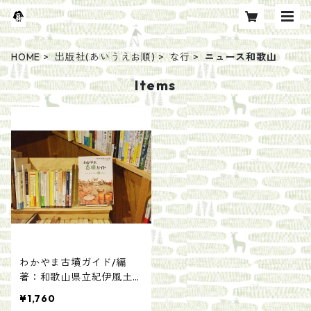
HOME
出版社(あいうえお順)
な行
ニュース和歌山
Items
わかやま古墳ガイド/編
著：和歌山県立紀伊風土記
の丘
¥1,760