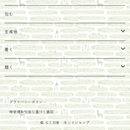
その他
陶器
紀伊半島ブックマルシェ関連本
リトルプレス
包装
包む
馬目隆宏
mario books
マスコバド糖
絵
らくだ舎出帆室の参考本など
海外出版社
ギフトセット
生産地
タイドラー
しょうがパウダー
タンブラー
新刊では販売しづらくなった本を巡らせて
古本
カレンダー
色川
書く
Sakumag
そこそこ農園
野菜・果物
古本や自由価格本から探す
あ行
カップ
フィリピン
カムワッカ
聴く
地下BOOKS
農家民泊JUGEM
新しょうが
明石書店
か行
ステッカー
パレスチナ
らくだ舎
里
疋田千里
だものみち
レモン
赤々舎
偕成社
ポストカード
さ行
インドネシア
COLECTIVO ALTEPE
プライバシーポリシー
特定商取引法に基づく表記
PHILOSOPHIA
安田農園
亜紀書房
笠間書院
里山社
た行
メキシコ
© らくだ舎 ネットショップ
椋本悠哉