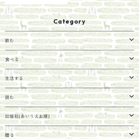
Category
飲む
お茶
食べる
エキス
ジャム
生活する
珈琲豆
うめぼし
エコラップ
読む
太山寺珈琲焙煎室
塩
石けん
刊行から時間が経ったけれど、長く売り続けたい一冊
出版社(あいうえお順)
オリーブオイル
ヘチマたわし
贈り物に勧めたい絵本
らくだ舎出帆室
贈る