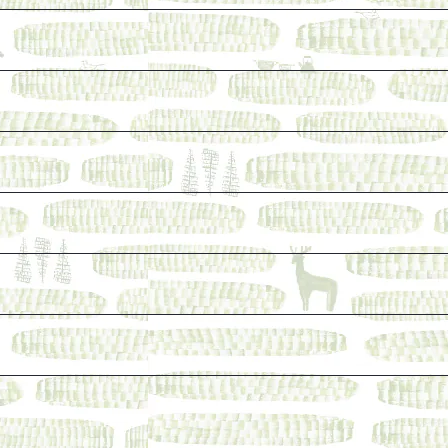
けれど、長く売り続けたい一冊
ェ関連本
本など
なった本を巡らせて
探す