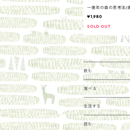
一億年の森の思考法/
¥1,980
SOLD OUT
飲む
お茶
食べる
エキス
ジャム
生活する
珈琲豆
うめぼし
エコラップ
読む