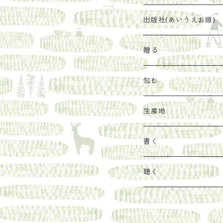
太山寺珈琲焙煎室
塩
石けん
刊行から時間が経った
出版社(あいうえお順)
オリーブオイル
ヘチマたわし
贈り物に勧めたい絵本
らくだ舎出帆室
贈る
その他
陶器
紀伊半島ブックマルシ
リトルプレス
包装
包む
馬目隆宏
mario books
マスコバド糖
絵
らくだ舎出帆室の参考
海外出版社
ギフトセット
生産地
タイドラー
しょうがパウダー
タンブラー
新刊では販売しづらく
古本
カレンダー
色川
書く
Sakumag
そこそこ農園
野菜・果物
古本や自由価格本から
あ行
カップ
フィリピン
カムワッカ
聴く
地下BOOKS
農家民泊JUGEM
新しょうが
明石書店
か行
ステッカー
パレスチナ
らくだ舎
里
疋田千里