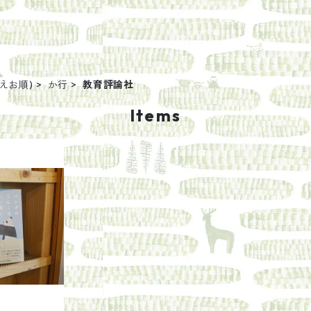
えお順)
か行
教育評論社
Items