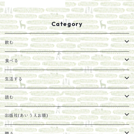
Category
飲む
お茶
食べる
エキス
ジャム
生活する
珈琲豆
うめぼし
エコラップ
読む
太山寺珈琲焙煎室
塩
石けん
刊行から時間が経ったけれど、長く売り続けたい一冊
出版社(あいうえお順)
オリーブオイル
ヘチマたわし
贈り物に勧めたい絵本
らくだ舎出帆室
贈る