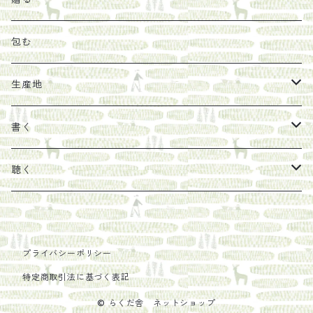
その他
陶器
紀伊半島ブックマルシェ関連本
リトルプレス
包装
包む
馬目隆宏
mario books
マスコバド糖
絵
らくだ舎出帆室の参考本など
海外出版社
ギフトセット
生産地
タイドラー
しょうがパウダー
タンブラー
新刊では販売しづらくなった本を巡らせて
古本
カレンダー
色川
書く
Sakumag
そこそこ農園
野菜・果物
古本や自由価格本から探す
あ行
カップ
フィリピン
カムワッカ
聴く
地下BOOKS
農家民泊JUGEM
新しょうが
明石書店
か行
ステッカー
パレスチナ
らくだ舎
里
疋田千里
だものみち
レモン
赤々舎
偕成社
ポストカード
さ行
インドネシア
COLECTIVO ALTEPE
プライバシーポリシー
特定商取引法に基づく表記
PHILOSOPHIA
安田農園
亜紀書房
笠間書院
里山社
た行
メキシコ
© らくだ舎 ネットショップ