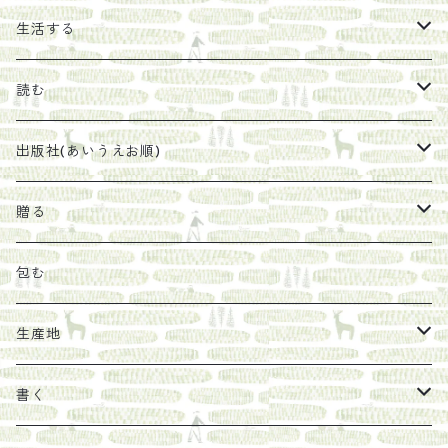
エキス
ジャム
生活する
珈琲豆
うめぼし
エコラップ
読む
太山寺珈琲焙煎室
塩
石けん
刊行から時間が経ったけれど、長く売り続けたい一冊
出版社(あいうえお順)
オリーブオイル
ヘチマたわし
贈り物に勧めたい絵本
らくだ舎出帆室
贈る
その他
陶器
紀伊半島ブックマルシェ関連本
リトルプレス
包装
包む
馬目隆宏
mario books
マスコバド糖
絵
らくだ舎出帆室の参考本など
海外出版社
ギフトセット
生産地
タイドラー
しょうがパウダー
タンブラー
新刊では販売しづらくなった本を巡らせて
古本
カレンダー
色川
書く
Sakumag