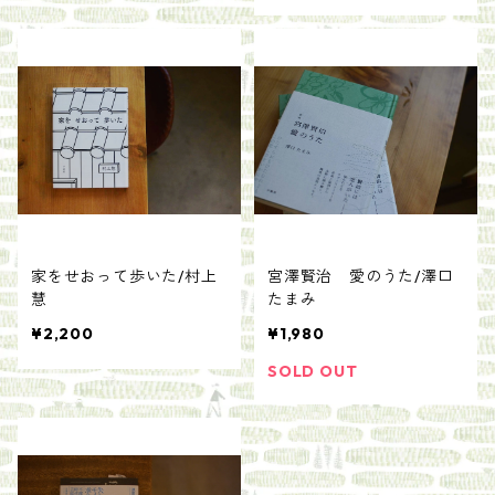
家をせおって歩いた/村上
宮澤賢治 愛のうた/澤口
慧
たまみ
¥2,200
¥1,980
SOLD OUT