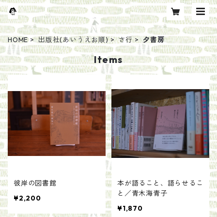
HOME
出版社(あいうえお順)
さ行
夕書房
Items
彼岸の図書館
本が語ること、語らせるこ
と／青木海青子
¥2,200
¥1,870