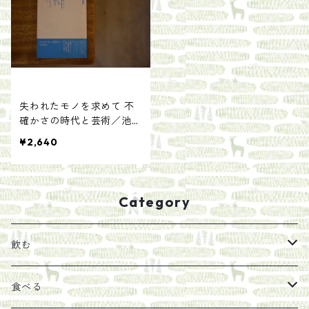
失われたモノを求めて 不
確かさの時代と芸術／池田
剛介
¥2,640
Category
飲む
お茶
食べる