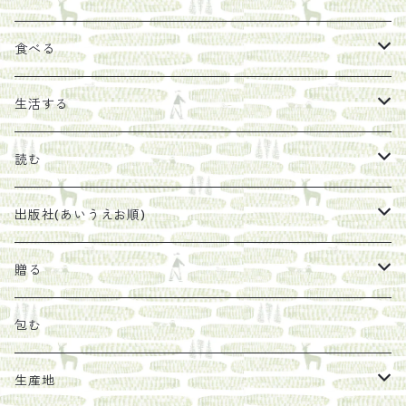
お茶
食べる
エキス
ジャム
生活する
珈琲豆
うめぼし
エコラップ
読む
太山寺珈琲焙煎室
塩
石けん
刊行から時間が経ったけれど、長く売り続けたい一冊
出版社(あいうえお順)
オリーブオイル
ヘチマたわし
贈り物に勧めたい絵本
らくだ舎出帆室
贈る
その他
陶器
紀伊半島ブックマルシェ関連本
リトルプレス
包装
包む
馬目隆宏
mario books
マスコバド糖
絵
らくだ舎出帆室の参考本など
海外出版社
ギフトセット
生産地