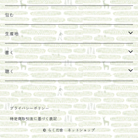
その他
陶器
紀伊半島ブックマルシェ関連本
リトルプレス
包装
包む
馬目隆宏
mario books
マスコバド糖
絵
らくだ舎出帆室の参考本など
海外出版社
ギフトセット
生産地
タイドラー
しょうがパウダー
タンブラー
新刊では販売しづらくなった本を巡らせて
古本
カレンダー
色川
書く
Sakumag
そこそこ農園
野菜・果物
古本や自由価格本から探す
あ行
カップ
フィリピン
カムワッカ
聴く
地下BOOKS
農家民泊JUGEM
新しょうが
明石書店
か行
ステッカー
パレスチナ
らくだ舎
里
疋田千里
だものみち
レモン
赤々舎
偕成社
ポストカード
さ行
インドネシア
COLECTIVO ALTEPE
プライバシーポリシー
特定商取引法に基づく表記
PHILOSOPHIA
安田農園
亜紀書房
笠間書院
里山社
た行
メキシコ
© らくだ舎 ネットショップ
椋本悠哉