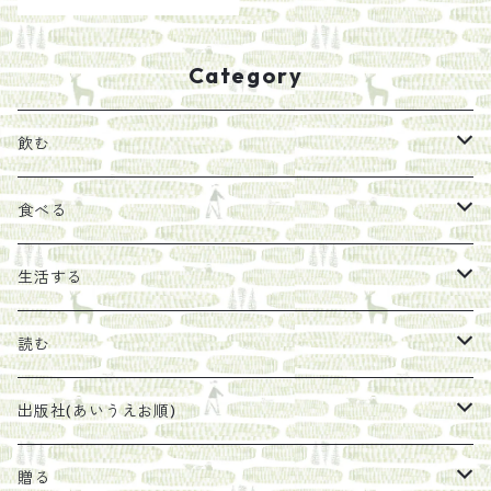
Category
飲む
お茶
食べる
エキス
ジャム
生活する
珈琲豆
うめぼし
エコラップ
読む
太山寺珈琲焙煎室
塩
石けん
刊行から時間が経ったけれど、長く売り続けたい一冊
出版社(あいうえお順)
オリーブオイル
ヘチマたわし
贈り物に勧めたい絵本
らくだ舎出帆室
贈る