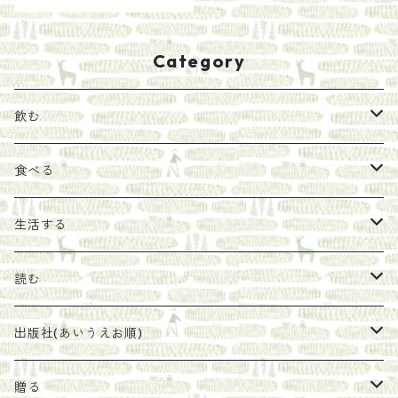
Category
飲む
お茶
食べる
エキス
ジャム
生活する
珈琲豆
うめぼし
エコラップ
読む
太山寺珈琲焙煎室
塩
石けん
刊行から時間が経ったけれど、長く売り続けたい一冊
出版社(あいうえお順)
オリーブオイル
ヘチマたわし
贈り物に勧めたい絵本
らくだ舎出帆室
贈る