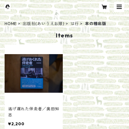
HOME
出版社(あいうえお順)
は行
本の種出版
Items
逃げ遅れた伴走者／奥田知
志
¥2,200