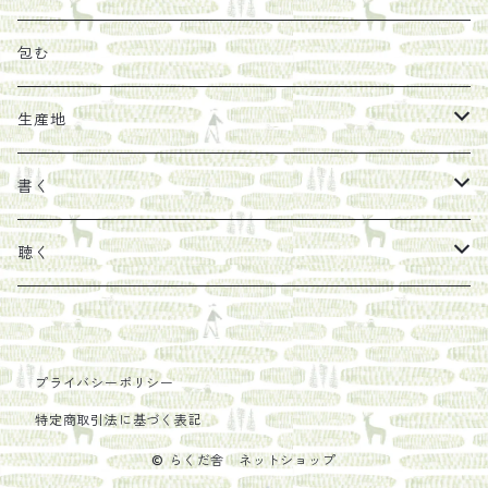
その他
陶器
紀伊半島ブックマルシェ関連本
リトルプレス
包装
包む
馬目隆宏
mario books
マスコバド糖
絵
らくだ舎出帆室の参考本など
海外出版社
ギフトセット
生産地
タイドラー
しょうがパウダー
タンブラー
新刊では販売しづらくなった本を巡らせて
古本
カレンダー
色川
書く
Sakumag
そこそこ農園
野菜・果物
古本や自由価格本から探す
あ行
カップ
フィリピン
カムワッカ
聴く
地下BOOKS
農家民泊JUGEM
新しょうが
明石書店
か行
ステッカー
パレスチナ
らくだ舎
里
疋田千里
だものみち
レモン
赤々舎
偕成社
ポストカード
さ行
インドネシア
COLECTIVO ALTEPE
プライバシーポリシー
特定商取引法に基づく表記
PHILOSOPHIA
安田農園
亜紀書房
笠間書院
里山社
た行
メキシコ
© らくだ舎 ネットショップ
椋本悠哉