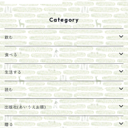
Category
飲む
お茶
食べる
エキス
ジャム
生活する
珈琲豆
うめぼし
エコラップ
読む
太山寺珈琲焙煎室
塩
石けん
刊行から時間が経ったけれど、長く売り続けたい一冊
出版社(あいうえお順)
オリーブオイル
ヘチマたわし
贈り物に勧めたい絵本
らくだ舎出帆室
贈る