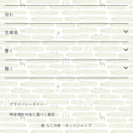
その他
陶器
紀伊半島ブックマルシェ関連本
リトルプレス
包装
包む
馬目隆宏
mario books
マスコバド糖
絵
らくだ舎出帆室の参考本など
海外出版社
ギフトセット
生産地
タイドラー
しょうがパウダー
タンブラー
新刊では販売しづらくなった本を巡らせて
古本
カレンダー
色川
書く
Sakumag
そこそこ農園
野菜・果物
古本や自由価格本から探す
あ行
カップ
フィリピン
カムワッカ
聴く
地下BOOKS
農家民泊JUGEM
新しょうが
明石書店
か行
ステッカー
パレスチナ
らくだ舎
里
疋田千里
だものみち
レモン
赤々舎
偕成社
ポストカード
さ行
インドネシア
COLECTIVO ALTEPE
プライバシーポリシー
特定商取引法に基づく表記
PHILOSOPHIA
安田農園
亜紀書房
笠間書院
里山社
た行
メキシコ
© らくだ舎 ネットショップ
椋本悠哉