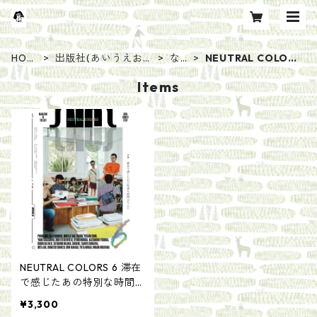
HOM
出版社(あいうえお
な
NEUTRAL COLOR
E
順)
行
S
Items
NEUTRAL COLORS 6 滞在
で感じたあの特別な時間は
なんだ
¥3,300