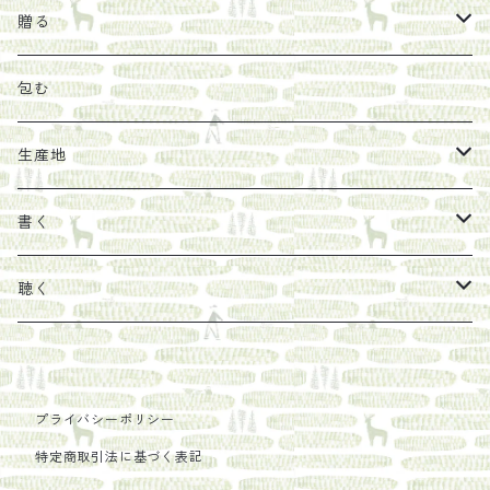
オリーブオイル
ヘチマたわし
贈り物に勧めたい絵本
らくだ舎出帆室
贈る
その他
陶器
紀伊半島ブックマルシェ関連本
リトルプレス
包装
包む
馬目隆宏
mario books
マスコバド糖
絵
らくだ舎出帆室の参考本など
海外出版社
ギフトセット
生産地
タイドラー
しょうがパウダー
タンブラー
新刊では販売しづらくなった本を巡らせて
古本
カレンダー
色川
書く
Sakumag
そこそこ農園
野菜・果物
古本や自由価格本から探す
あ行
カップ
フィリピン
カムワッカ
聴く
地下BOOKS
農家民泊JUGEM
新しょうが
明石書店
か行
ステッカー
パレスチナ
らくだ舎
里
疋田千里
だものみち
レモン
赤々舎
偕成社
ポストカード
さ行
インドネシア
COLECTIVO ALTEPE
プライバシーポリシー
特定商取引法に基づく表記
PHILOSOPHIA
安田農園
亜紀書房
笠間書院
里山社
た行
メキシコ