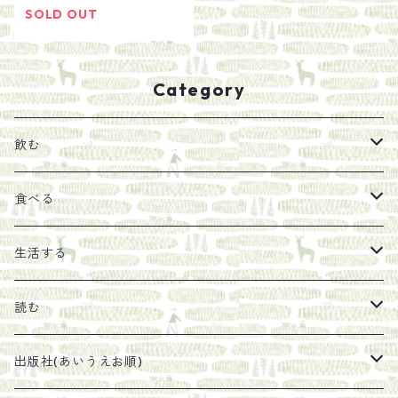
SOLD OUT
Category
飲む
お茶
食べる
エキス
ジャム
生活する
珈琲豆
うめぼし
エコラップ
読む
太山寺珈琲焙煎室
塩
石けん
刊行から時間が経ったけれど、長く売り続けたい一冊
出版社(あいうえお順)