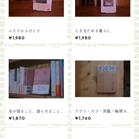
ふたりからひとり
ときをためる暮らし
¥1,980
¥1,980
本が語ること、語らせること
アウト・オブ・民藝／軸原ヨ
／青木海青子
ウスケと中村裕太
¥1,870
¥1,760