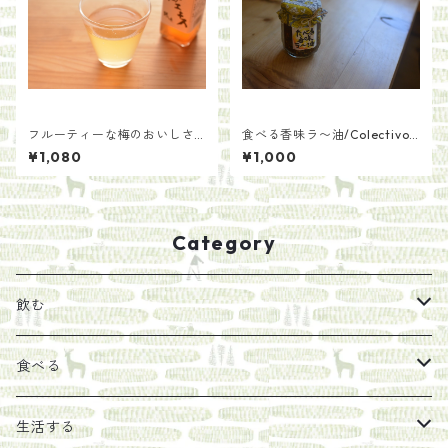
フルーティーな梅のおいしさ
食べる香味ラ〜油/Colectivo
を凝縮 梅エキス 300ml【耕
Kumano
¥1,080
¥1,000
人舎】
Category
飲む
お茶
食べる
エキス
ジャム
生活する