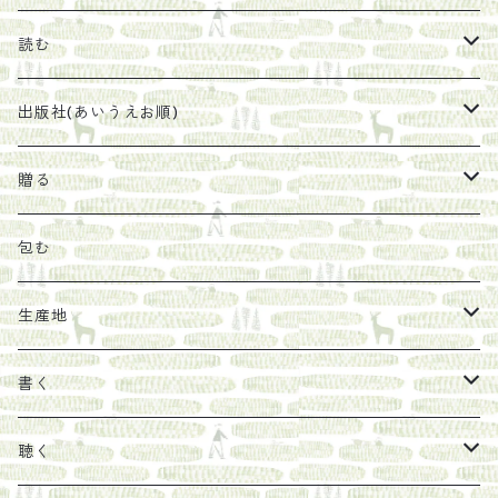
珈琲豆
うめぼし
エコラップ
読む
太山寺珈琲焙煎室
塩
石けん
刊行から時間が経ったけれど、長く売り続けたい一冊
出版社(あいうえお順)
オリーブオイル
ヘチマたわし
贈り物に勧めたい絵本
らくだ舎出帆室
贈る
その他
陶器
紀伊半島ブックマルシェ関連本
リトルプレス
包装
包む
馬目隆宏
mario books
マスコバド糖
絵
らくだ舎出帆室の参考本など
海外出版社
ギフトセット
生産地
タイドラー
しょうがパウダー
タンブラー
新刊では販売しづらくなった本を巡らせて
古本
カレンダー
色川
書く
Sakumag
そこそこ農園
野菜・果物
古本や自由価格本から探す
あ行
カップ
フィリピン
カムワッカ
聴く