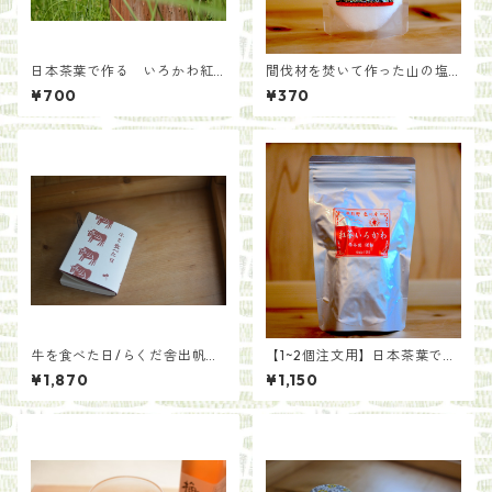
日本茶葉で作る いろかわ紅
間伐材を焚いて作った山の塩
茶【手土産用パッケージ30
【黒塩】
¥700
¥370
g】
牛を食べた日/らくだ舎出帆
【1~2個注文用】日本茶葉で作
室・千葉貴子
る いろかわ紅茶(100g)
¥1,870
¥1,150