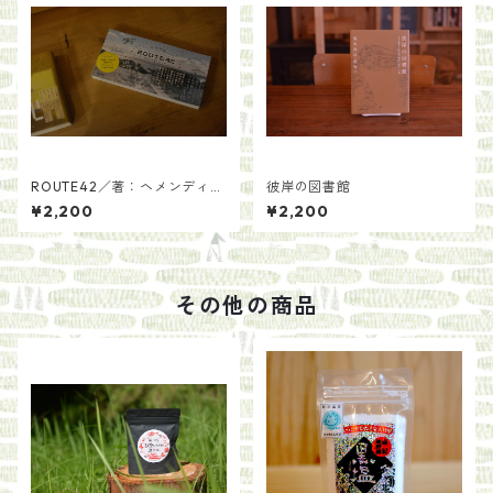
ROUTE42／著：ヘメンディン
彼岸の図書館
ガー 綾 写真：丸山由起
¥2,200
¥2,200
その他の商品