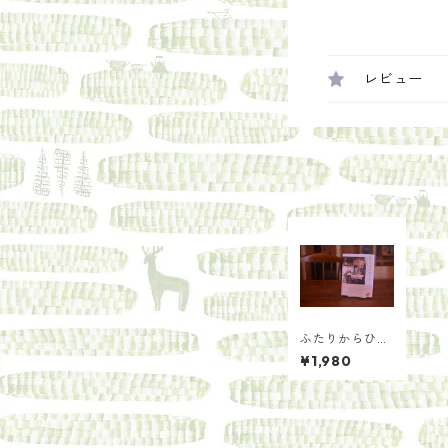
レビュー
ふたりからひと
り
¥1,980