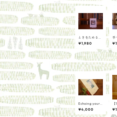
ときをためる暮
手
らし
め
¥1,980
¥1
Echoing your
【
s/大西文香
用
¥4,000
¥1
作
紅茶