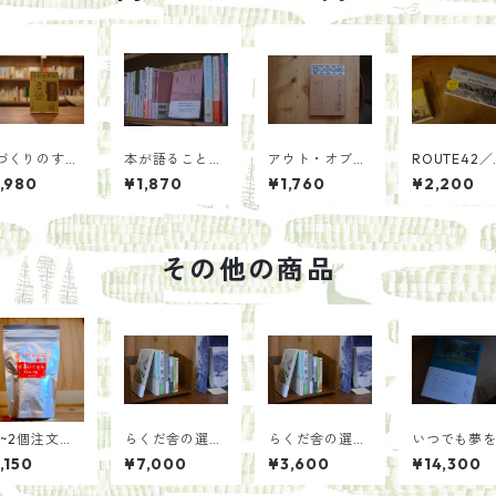
づくりのすす
本が語ること、
アウト・オブ・
ROUTE42／
語らせること／
民藝／軸原ヨウ
著：ヘメン
,980
¥1,870
¥1,760
¥2,200
青木海青子
スケと中村裕太
ンガー 綾 
真：丸山由
その他の商品
1~2個注文
らくだ舎の選書
らくだ舎の選書
いつでも夢
】日本茶葉で
「川」
「花」
上田義彦【
,150
¥7,000
¥3,600
¥14,300
る いろかわ
ン入り】
(100g)