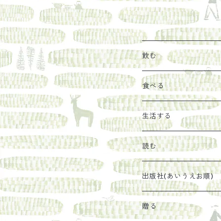
飲む
お茶
食べる
エキス
ジャム
生活する
珈琲豆
うめぼし
エコラップ
読む
太山寺珈琲焙煎室
塩
石けん
刊行から時間が経った
出版社(あいうえお順)
オリーブオイル
ヘチマたわし
贈り物に勧めたい絵本
らくだ舎出帆室
贈る