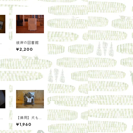
彼岸の図書館
ディ
¥2,200
写
起
を／
【徳用】犬も喜
サイ
ぶ、猫も納得の
¥1,960
鹿まんま[種類
いろいろ]