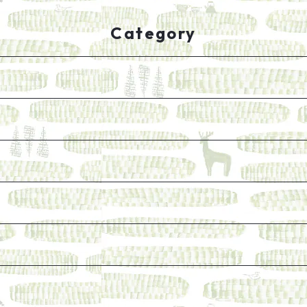
Category
けれど、長く売り続けたい一冊