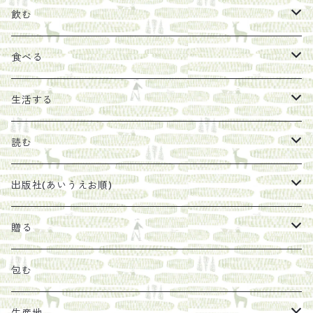
飲む
お茶
食べる
エキス
ジャム
生活する
珈琲豆
うめぼし
エコラップ
読む
太山寺珈琲焙煎室
塩
石けん
刊行から時間が経ったけれど、長く売り続けたい一冊
出版社(あいうえお順)
オリーブオイル
ヘチマたわし
贈り物に勧めたい絵本
らくだ舎出帆室
贈る
その他
陶器
紀伊半島ブックマルシェ関連本
リトルプレス
包装
包む
馬目隆宏
mario books
マスコバド糖
絵
らくだ舎出帆室の参考本など
海外出版社
ギフトセット