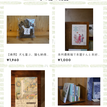
【徳用】犬も喜ぶ、猫も納得
本州最南端で本屋さんと本好
の鹿まんま[種類いろいろ]
きが集まって本について考え
¥1,960
¥1,000
たら/紀伊半島ブックマルシェ
実行委員たち