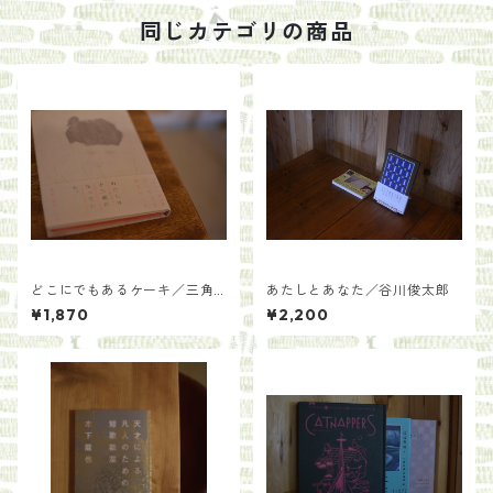
同じカテゴリの商品
どこにでもあるケーキ／三角
あたしとあなた／谷川俊太郎
みづ紀
¥1,870
¥2,200