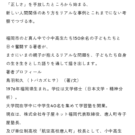
「正しさ」を手放したところから始まる、
新しい人間関係のあり方をリアルな事例とこれまでにない考
察でつづる本。
福岡市のど真ん中で小中高生たち150余名の子どもたちと
日々奮闘する著者が、
まさにいまの親子が抱えるリアルな問題を、子どもたち自身
の生き生きとした語りを通して描き出します。
著者プロフィール
鳥羽和久 （トバカズヒサ） （著/文）
1976年福岡県生まれ。学位は文学修士（日本文学・精神分
析）。
大学院在学中に中学生40名を集めて学習塾を開業。
現在は、株式会社寺子屋ネット福岡代表取締役、唐人町寺子
屋塾長、
及び単位制高校「航空高校唐人町」校長として、小中高生