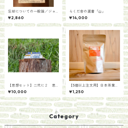
忘却についての一般論／ジョ
らくだ舎の選書「山」
ゼ・エドゥアルド・アグアル
¥2,860
¥14,000
ーザ
【思想セット】二弐に２ 思
【5個以上注文用】日本茶葉で
い蠢く。二〇〇年後の土にな
作る いろかわ紅茶（ティー
¥10,000
¥1,250
る。/らくだ舎出帆室
バッグ）
Category