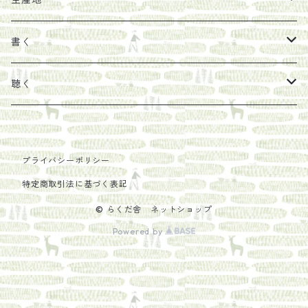
生産地
タイドラー
しょうがパウダー
タンブラー
新刊では販売しづらくなった本を巡らせて
古本
カレンダー
色川
書く
Sakumag
そこそこ農園
野菜・果物
古本や自由価格本から探す
あ行
カップ
フィリピン
カムワッカ
聴く
地下BOOKS
農家民泊JUGEM
新しょうが
明石書店
か行
ステッカー
パレスチナ
らくだ舎
里
疋田千里
だものみち
プライバシーポリシー
レモン
赤々舎
偕成社
ポストカード
さ行
インドネシア
COLECTIVO ALTEPE
特定商取引法に基づく表記
PHILOSOPHIA
安田農園
亜紀書房
笠間書院
里山社
た行
メキシコ
© らくだ舎 ネットショップ
Powered by
椋本悠哉
あさやけ出版
柏書房
左右社
大和書房
な行
AIT PRESS
朝日出版社
KADOKAWA
猿江商會
田畑書店
夏葉社
は行