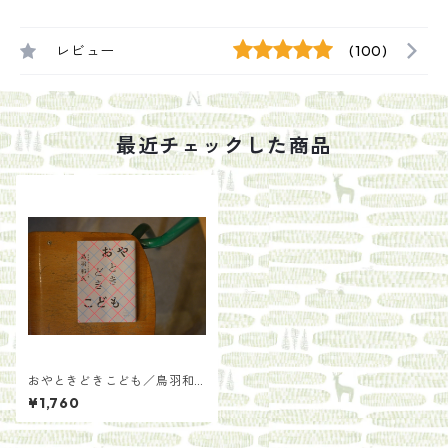
レビュー
(100)
最近チェックした商品
おやときどきこども／鳥羽和
久
¥1,760