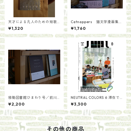
天才による凡人のための短歌
Catnappers 猫文学漫画集／
教室／木下龍也
長崎訓子
¥1,320
¥1,760
移動図書館ひまわり号／前川
NEUTRAL COLORS 6 滞在で
恒雄
感じたあの特別な時間はなん
¥2,200
¥3,300
だ
その他の商品