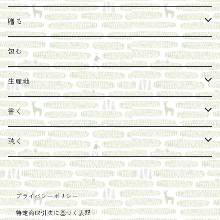
オリーブオイル
ヘチマたわし
贈り物に勧めたい絵本
らくだ舎出帆室
贈る
その他
陶器
紀伊半島ブックマルシェ関連本
リトルプレス
包装
包む
馬目隆宏
mario books
マスコバド糖
絵
らくだ舎出帆室の参考本など
海外出版社
ギフトセット
生産地
タイドラー
しょうがパウダー
タンブラー
新刊では販売しづらくなった本を巡らせて
古本
カレンダー
色川
書く
Sakumag
そこそこ農園
野菜・果物
古本や自由価格本から探す
あ行
カップ
フィリピン
カムワッカ
聴く
地下BOOKS
農家民泊JUGEM
新しょうが
明石書店
か行
ステッカー
パレスチナ
らくだ舎
里
疋田千里
だものみち
プライバシーポリシー
レモン
赤々舎
偕成社
ポストカード
さ行
インドネシア
COLECTIVO ALTEPE
特定商取引法に基づく表記
PHILOSOPHIA