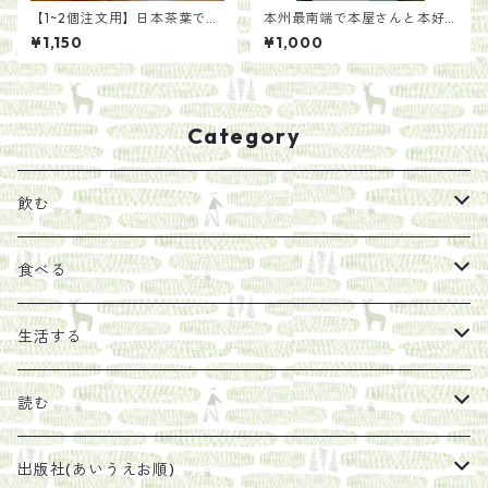
【1~2個注文用】日本茶葉で作
本州最南端で本屋さんと本好
る いろかわ紅茶(100g)
きが集まって本について考え
¥1,150
¥1,000
たら/紀伊半島ブックマルシェ
実行委員たち
Category
飲む
お茶
食べる
エキス
ジャム
生活する
珈琲豆
うめぼし
エコラップ
読む
太山寺珈琲焙煎室
塩
石けん
刊行から時間が経ったけれど、長く売り続けたい一冊
出版社(あいうえお順)