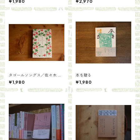
¥1,980
¥2,970
タゴールソングス／佐々木 美
本を贈る
佳
¥1,980
¥1,980