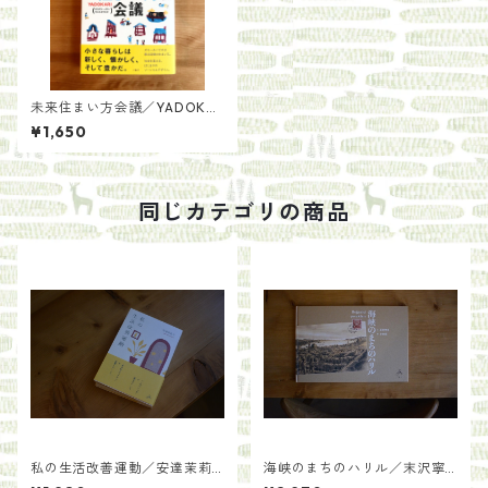
未来住まい方会議／YADOKA
RI
¥1,650
同じカテゴリの商品
私の生活改善運動／安達茉莉
海峡のまちのハリル／末沢寧
子 初版サイン入り
史（文）・小林豊（絵）