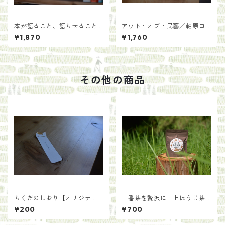
本が語ること、語らせること
アウト・オブ・民藝／軸原ヨ
／青木海青子
ウスケと中村裕太
¥1,870
¥1,760
その他の商品
らくだのしおり【オリジナ
一番茶を贅沢に 上ほうじ茶
ル】
【手土産用パッケージ40g】
¥200
¥700