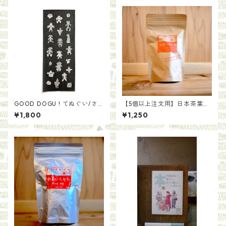
GOOD DOGU ! てぬぐい/さ
【5個以上注文用】日本茶葉で
とうゆかり
作る いろかわ紅茶（ティー
¥1,800
¥1,250
バッグ）