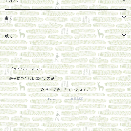
マスコバド糖
絵
らくだ舎出帆室の参考本など
海外出版社
ギフトセット
生産地
タイドラー
しょうがパウダー
タンブラー
新刊では販売しづらくなった本を巡らせて
古本
カレンダー
色川
書く
Sakumag
そこそこ農園
野菜・果物
古本や自由価格本から探す
あ行
カップ
フィリピン
カムワッカ
聴く
地下BOOKS
農家民泊JUGEM
新しょうが
明石書店
か行
ステッカー
パレスチナ
らくだ舎
里
疋田千里
だものみち
プライバシーポリシー
レモン
赤々舎
偕成社
ポストカード
さ行
インドネシア
COLECTIVO ALTEPE
特定商取引法に基づく表記
PHILOSOPHIA
安田農園
亜紀書房
笠間書院
里山社
た行
メキシコ
© らくだ舎 ネットショップ
Powered by
椋本悠哉
あさやけ出版
柏書房
左右社
大和書房
な行
AIT PRESS
朝日出版社
KADOKAWA
猿江商會
田畑書店
夏葉社
は行