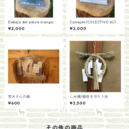
Debajo del palo'e mango
Comejen/COLECTIVO ALTEP
E
¥2,000
¥2,000
荒木さんの餅
しめ縄/棚田を守ろう会
¥600
¥2,500
その他の商品