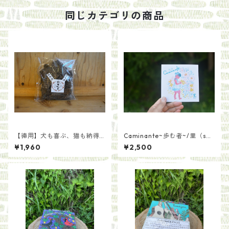
同じカテゴリの商品
【徳用】犬も喜ぶ、猫も納得
Caminante~歩む者~/里（sat
の鹿まんま[種類いろいろ]
o)
¥1,960
¥2,500