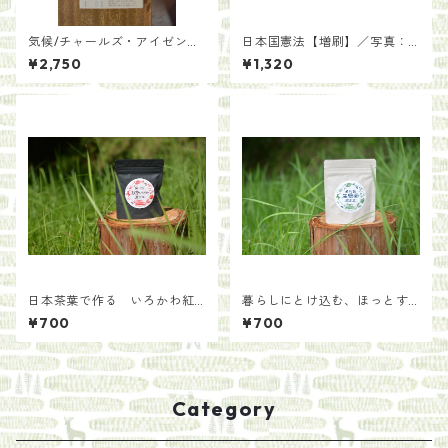
気候/チャールズ・アイゼンシ
日本国憲法【増刷】／写真：
ュタイン 訳酒井泰幸
齋藤陽道
¥2,750
¥1,320
日本茶葉で作る いろかわ紅
暮らしにとけ込む、ほっとす
茶【手土産用パッケージ30
る味 玉緑茶【手土産用パッ
¥700
¥700
g】
ケージ30g】
Category