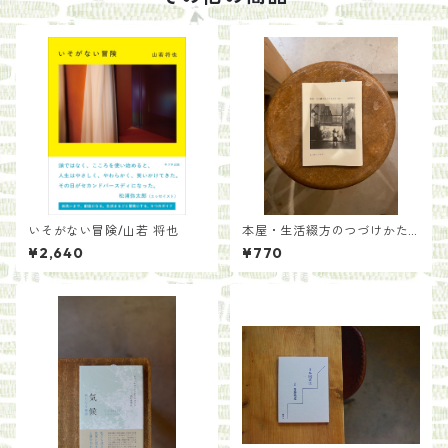
いそがない冒険/山若 将也
本屋・生活綴方のつづけかた/
中岡祐介
¥2,640
¥770