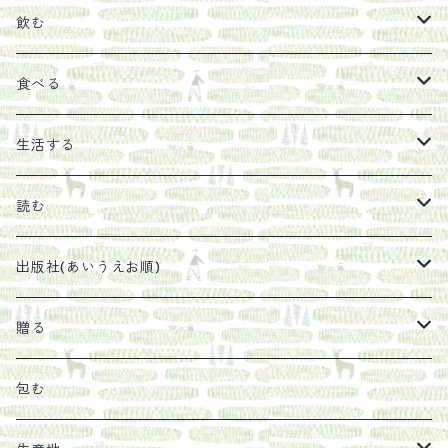
飲む
お茶
食べる
エキス
ジャム
生活する
珈琲豆
うめぼし
エコラップ
読む
太山寺珈琲焙煎室
塩
石けん
刊行から時間が経ったけれど、長く売り続けたい一冊
出版社(あいうえお順)
オリーブオイル
ヘチマたわし
贈り物に勧めたい絵本
らくだ舎出帆室
贈る
その他
陶器
紀伊半島ブックマルシェ関連本
リトルプレス
包装
包む
馬目隆宏
mario books