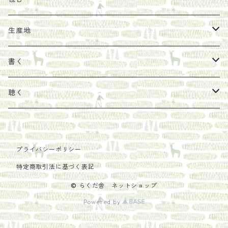
馬目隆宏
mario books
マスコバド糖
絵
らくだ舎出帆室の参考本など
海外出版社
ギフトセット
生産地
タイドラー
しょうがパウダー
タンブラー
新刊では販売しづらくなった本を巡らせて
古本
カレンダー
色川
書く
Sakumag
そこそこ農園
野菜・果物
古本や自由価格本から探す
あ行
カップ
フィリピン
カムワッカ
聴く
地下BOOKS
農家民泊JUGEM
新しょうが
明石書店
か行
ステッカー
パレスチナ
らくだ舎
里
疋田千里
だものみち
プライバシーポリシー
レモン
赤々舎
偕成社
ポストカード
さ行
インドネシア
COLECTIVO ALTEPE
特定商取引法に基づく表記
PHILOSOPHIA
安田農園
亜紀書房
笠間書院
里山社
た行
メキシコ
© らくだ舎 ネットショップ
Powered by
椋本悠哉
あさやけ出版
柏書房
左右社
大和書房
な行