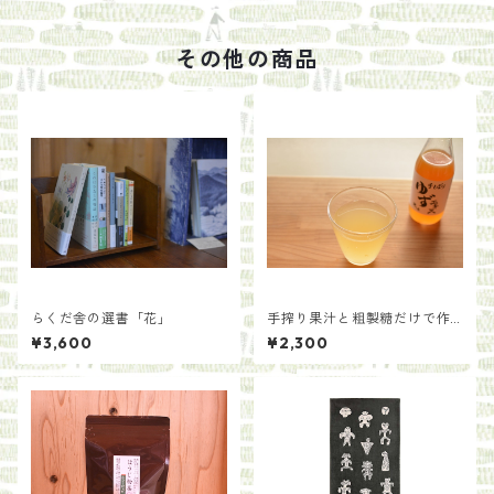
その他の商品
らくだ舎の選書「花」
手搾り果汁と粗製糖だけで作
る ゆずエキス小 350g【耕人
¥3,600
¥2,300
舎】