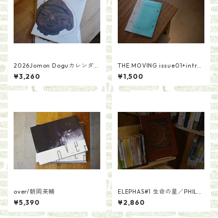
2026Jomon Doguカレンダ
THE MOVING issue01+intro
ー・GOOD DOGU！（作品
ductionセット
¥3,260
¥1,500
集）セット/さとうゆかり
over/朝岡英輔
ELEPHAS#1 生命の星／PHILO
SOPHIA
¥5,390
¥2,860