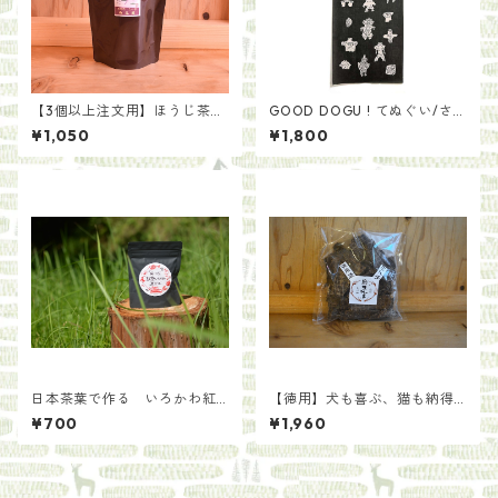
【3個以上注文用】ほうじ茶を
GOOD DOGU ! てぬぐい/さ
手軽に ほうじ粉茶ティーバ
とうゆかり
¥1,050
¥1,800
ッグ（5g×20袋）
日本茶葉で作る いろかわ紅
【徳用】犬も喜ぶ、猫も納得
茶【手土産用パッケージ30
の鹿まんま[種類いろいろ]
¥700
¥1,960
g】