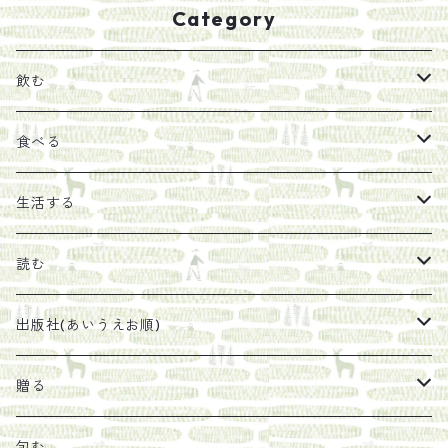
Category
飲む
お茶
食べる
エキス
ジャム
生活する
珈琲豆
うめぼし
エコラップ
読む
太山寺珈琲焙煎室
塩
石けん
刊行から時間が経ったけれど、長く売り続けたい一冊
出版社(あいうえお順)
オリーブオイル
ヘチマたわし
贈り物に勧めたい絵本
らくだ舎出帆室
贈る
その他
陶器
紀伊半島ブックマルシェ関連本
リトルプレス
包装
包む