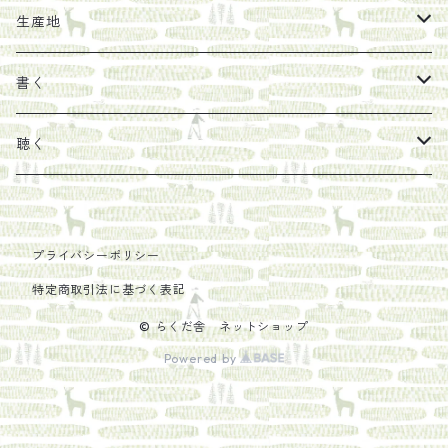
馬目隆宏
mario books
マスコバド糖
絵
らくだ舎出帆室の参考本など
海外出版社
ギフトセット
生産地
タイドラー
しょうがパウダー
タンブラー
新刊では販売しづらくなった本を巡らせて
古本
カレンダー
色川
書く
Sakumag
そこそこ農園
野菜・果物
古本や自由価格本から探す
あ行
カップ
フィリピン
カムワッカ
聴く
地下BOOKS
農家民泊JUGEM
新しょうが
明石書店
か行
ステッカー
パレスチナ
らくだ舎
里
疋田千里
だものみち
プライバシーポリシー
レモン
赤々舎
偕成社
ポストカード
さ行
インドネシア
COLECTIVO ALTEPE
特定商取引法に基づく表記
PHILOSOPHIA
安田農園
亜紀書房
笠間書院
里山社
た行
メキシコ
© らくだ舎 ネットショップ
Powered by
椋本悠哉
あさやけ出版
柏書房
左右社
大和書房
な行
AIT PRESS
朝日出版社
KADOKAWA
猿江商會
田畑書店
夏葉社