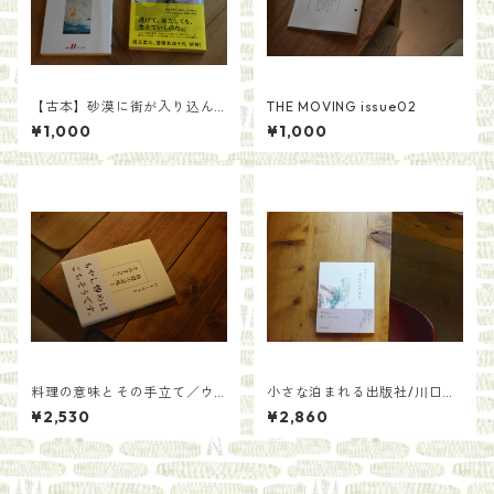
【古本】砂漠に街が入り込ん
THE MOVING issue02
だ日／グカ・ハン 著 原正人訳
¥1,000
¥1,000
料理の意味とその手立て／ウ
小さな泊まれる出版社/川口
ー・ウェン
瞬 來住友美
¥2,530
¥2,860