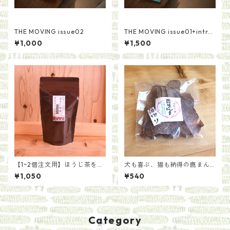
THE MOVING issue02
THE MOVING issue01+intro
ductionセット
¥1,000
¥1,500
【1~2個注文用】ほうじ茶を手
犬も喜ぶ、猫も納得の鹿まん
軽に ほうじ粉茶ティーバッ
ま[種類いろいろ]
¥1,050
¥540
グ（5g×20袋）
Category