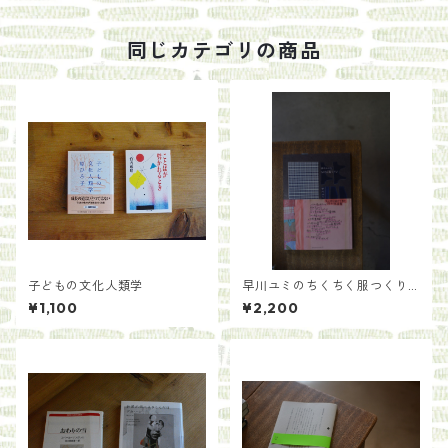
同じカテゴリの商品
子どもの文化人類学
早川ユミのちくちく服つくり
／早川ユミ
¥1,100
¥2,200