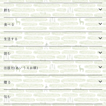
飲む
お茶
食べる
エキス
ジャム
生活する
珈琲豆
うめぼし
エコラップ
読む
太山寺珈琲焙煎室
塩
石けん
刊行から時間が経ったけれど、長く売り続けたい一冊
出版社(あいうえお順)
オリーブオイル
ヘチマたわし
贈り物に勧めたい絵本
らくだ舎出帆室
贈る
その他
陶器
紀伊半島ブックマルシェ関連本
リトルプレス
包装
包む