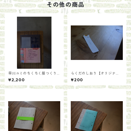
その他の商品
早川ユミのちくちく服つくり
らくだのしおり【オリジナ
／早川ユミ
ル】
¥2,200
¥200