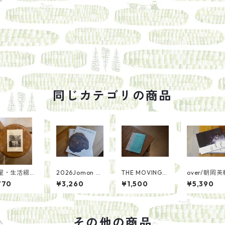
同じカテゴリの商品
屋・生活綴方
2026Jomon D
THE MOVING i
over/朝岡英
つづけかた/
oguカレンダ
ssue01+introd
770
¥3,260
¥1,500
¥5,390
岡祐介
ー・GOOD DO
uctionセット
GU！（作品
集）セット/さ
とうゆかり
その他の商品