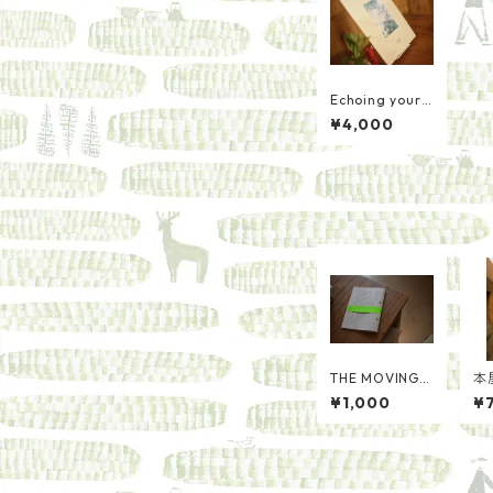
Echoing your
s/大西文香
¥4,000
THE MOVING i
本
ssue02
の
¥1,000
¥
中