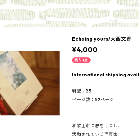
Echoing yours/大西文香
¥4,000
残り1点
International shipping avai
判型：B5
ページ数：52ページ
和歌山市に居をうつし、
活動されている写真家