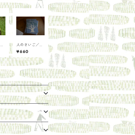
沢
人のさいご／医
じ茶
療法人社団プラ
¥660
パッ
タナス 桜新町
】
アーバンクリニ
ック