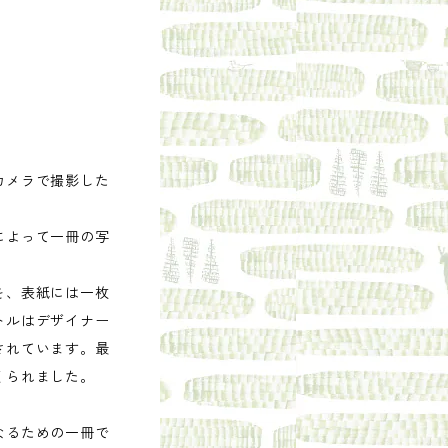
カメラで撮影した
によって一冊の写
を、表紙には一枚
トルはデザイナー
されています。最
くられました。
なるための一冊で