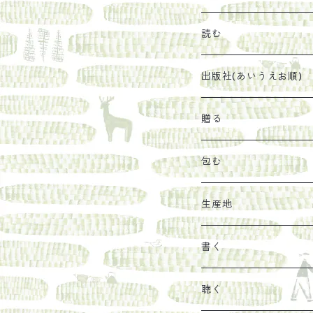
珈琲豆
うめぼし
エコラップ
読む
太山寺珈琲焙煎室
塩
石けん
刊行から時間が経った
出版社(あいうえお順)
オリーブオイル
ヘチマたわし
贈り物に勧めたい絵本
らくだ舎出帆室
贈る
その他
陶器
紀伊半島ブックマルシ
リトルプレス
包装
包む
馬目隆宏
mario books
マスコバド糖
絵
らくだ舎出帆室の参考
海外出版社
ギフトセット
生産地
タイドラー
しょうがパウダー
タンブラー
新刊では販売しづらく
古本
カレンダー
色川
書く
Sakumag
そこそこ農園
野菜・果物
古本や自由価格本から
あ行
カップ
フィリピン
カムワッカ
聴く