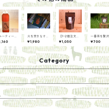
ルーティーな
火を焚きなさい
【1~2個注文
一番茶を贅
のおいしさを
／山尾 三省
用】ほうじ茶を
に 上ほう
,160
¥1,980
¥1,050
¥700
縮 梅エキス
著 早川 ユミ
手軽に ほうじ
【手土産用
00ml【耕人
解説 nakaban
粉茶ティーバッ
ケージ40g
】
漫画
グ（5g×20袋）
Category