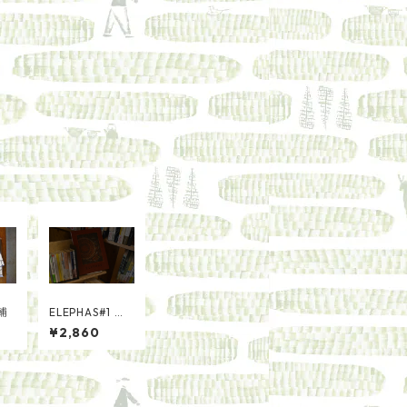
輔
ELEPHAS#1 生
命の星／PHILO
¥2,860
SOPHIA