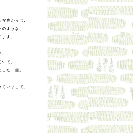
た写真からは、
かのような、
じます。
で、
ていて、
にした一冊。
めていまして、