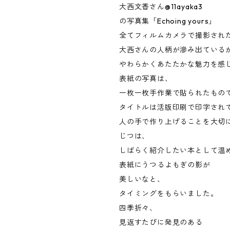
大西文香さん@11ayaka3
の写真集「Echoing yours」
全てフィルムカメラで撮影され
大西さんの人柄が滲み出ている
やわらかくあたたかな魅力を感
表紙の写真は、
一枚一枚手作業で貼られたもの
タイトルは活版印刷で印字され
人の手で作り上げることを大切
じつは、
しばらく紹介したい本として温
表紙にうつるよもぎの影が
美しいなと、
タイミングをもらいました。
四季折々、
見返すたびに発見のある