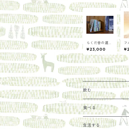
らくだ舎の選書
フ
「海」
梅
¥23,000
¥2
凝
7
舎
飲む
お茶
食べる
エキス
ジャム
生活する