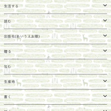
エキス
ジャム
生活する
珈琲豆
うめぼし
エコラップ
読む
太山寺珈琲焙煎室
塩
石けん
刊行から時間が経ったけれど、長く売り続けたい一冊
出版社(あいうえお順)
オリーブオイル
ヘチマたわし
贈り物に勧めたい絵本
らくだ舎出帆室
贈る
その他
陶器
紀伊半島ブックマルシェ関連本
リトルプレス
包装
包む
馬目隆宏
mario books
マスコバド糖
絵
らくだ舎出帆室の参考本など
海外出版社
ギフトセット
生産地
タイドラー
しょうがパウダー
タンブラー
新刊では販売しづらくなった本を巡らせて
古本
カレンダー
色川
書く
Sakumag
そこそこ農園