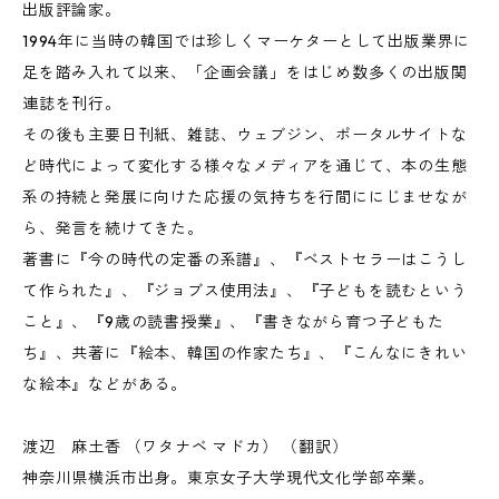
出版評論家。
1994年に当時の韓国では珍しくマーケターとして出版業界に
足を踏み入れて以来、「企画会議」をはじめ数多くの出版関
連誌を刊行。
その後も主要日刊紙、雑誌、ウェブジン、ポータルサイトな
ど時代によって変化する様々なメディアを通じて、本の生態
系の持続と発展に向けた応援の気持ちを行間ににじませなが
ら、発言を続けてきた。
著書に『今の時代の定番の系譜』、『ベストセラーはこうし
て作られた』、『ジョブス使用法』、『子どもを読むという
こと』、『9歳の読書授業』、『書きながら育つ子どもた
ち』、共著に『絵本、韓国の作家たち』、『こんなにきれい
な絵本』などがある。
渡辺 麻土香 （ワタナベ マドカ） （翻訳）
神奈川県横浜市出身。東京女子大学現代文化学部卒業。