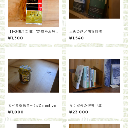
【1~2個注文用】[新茶をお届
人魚の話／南方熊楠
け]一番茶を贅沢に 上ほうじ
¥1,300
¥1,540
茶（200g）
食べる香味ラ〜油/Colectivo
らくだ舎の選書「海」
Kumano
¥1,000
¥23,000