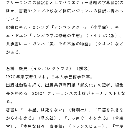
フリーランスの翻訳者としてバラエティー番組の字幕翻訳の
ほか、書籍やウェブ小説など幅広いジャンルの翻訳に携わっ
ている。
訳書にキム・ヨンソプ『アンコンタクト』（小学館）、キ
ム・ドユン『マンガで学ぶ恐竜の生態』（マイナビ出版）、
共訳書にユ・ガンハ『美、その不滅の物語』（クオン）など
がある。
石橋 毅史 （イシバシ タケフミ） （解説）
1970年東京都生まれ。日本大学芸術学部卒。
出版社勤務を経て、出版業界専門紙「新文化」の記者、編集
長を務める。2010年フリーランスの出版ジャーナリストとな
る。
著書に『「本屋」は死なない』（新潮社）、『口笛を吹きな
がら本を売る』（晶文社）、『まっ直ぐに本を売る』（苦楽
堂）、『本屋な日々 青春篇』（トランスビュー）、『本屋