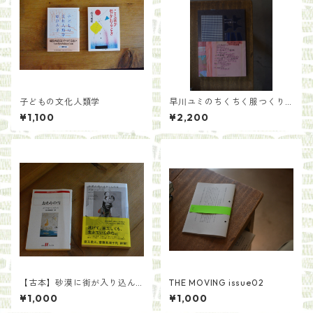
子どもの文化人類学
早川ユミのちくちく服つくり
／早川ユミ
¥1,100
¥2,200
【古本】砂漠に街が入り込ん
THE MOVING issue02
だ日／グカ・ハン 著 原正人訳
¥1,000
¥1,000