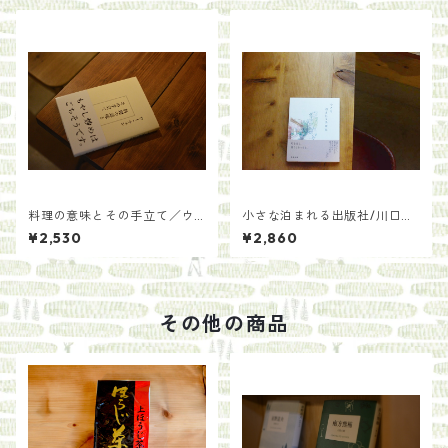
料理の意味とその手立て／ウ
小さな泊まれる出版社/川口
ー・ウェン
瞬 來住友美
¥2,530
¥2,860
その他の商品