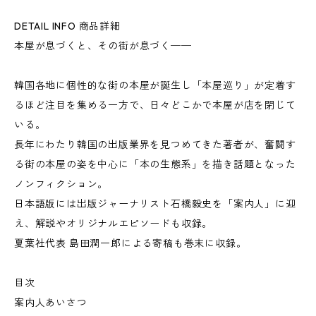
DETAIL INFO 商品詳細
本屋が息づくと、その街が息づく──
韓国各地に個性的な街の本屋が誕生し「本屋巡り」が定着す
るほど注目を集める一方で、日々どこかで本屋が店を閉じて
いる。
長年にわたり韓国の出版業界を見つめてきた著者が、奮闘す
る街の本屋の姿を中心に「本の生態系」を描き話題となった
ノンフィクション。
日本語版には出版ジャーナリスト石橋毅史を「案内人」に迎
え、解説やオリジナルエピソードも収録。
夏葉社代表 島田潤一郎による寄稿も巻末に収録。
目次
案内人あいさつ