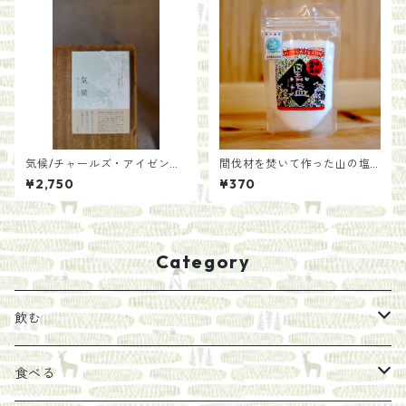
気候/チャールズ・アイゼンシ
間伐材を焚いて作った山の塩
ュタイン 訳酒井泰幸
【黒塩】
¥2,750
¥370
Category
飲む
お茶
食べる