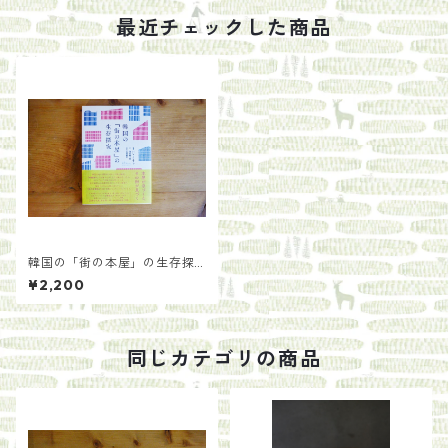
最近チェックした商品
韓国の「街の本屋」の生存探
究/著：ハン・ミファ 訳：渡辺
¥2,200
麻土香 解説：石橋毅史
同じカテゴリの商品