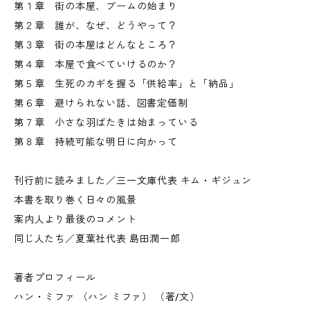
第１章 街の本屋、ブームの始まり
第２章 誰が、なぜ、どうやって？
第３章 街の本屋はどんなところ？
第４章 本屋で食べていけるのか？
第５章 生死のカギを握る「供給率」と「納品」
第６章 避けられない話、図書定価制
第７章 小さな羽ばたきは始まっている
第８章 持続可能な明日に向かって
刊行前に読みました／三一文庫代表 キム・ギジュン
本書を取り巻く日々の風景
案内人より最後のコメント
同じ人たち／夏葉社代表 島田潤一郎
著者プロフィール
ハン・ミファ （ハン ミファ） （著/文）