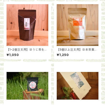
【1~2個注文用】ほうじ茶を手
【5個以上注文用】日本茶葉で
軽に ほうじ粉茶ティーバッ
作る いろかわ紅茶（ティー
¥1,050
¥1,250
グ（5g×20袋）
バッグ）