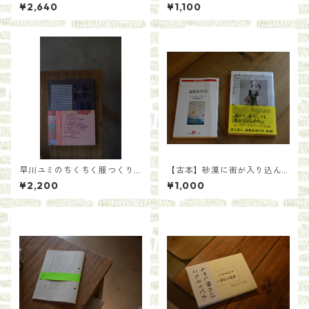
カ・ソルニット 翻訳 東辻賢
¥2,640
¥1,100
治郎
早川ユミのちくちく服つくり
【古本】砂漠に街が入り込ん
／早川ユミ
だ日／グカ・ハン 著 原正人訳
¥2,200
¥1,000