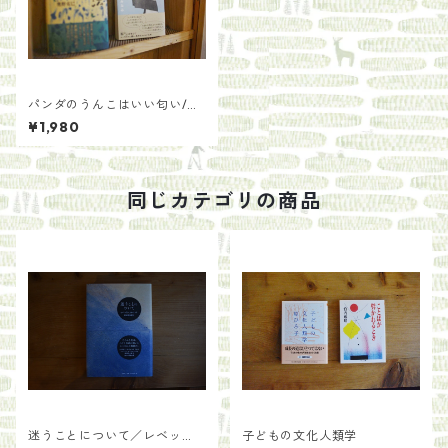
パンダのうんこはいい匂い/藤
岡みなみ
¥1,980
同じカテゴリの商品
迷うことについて／レベッ
子どもの文化人類学