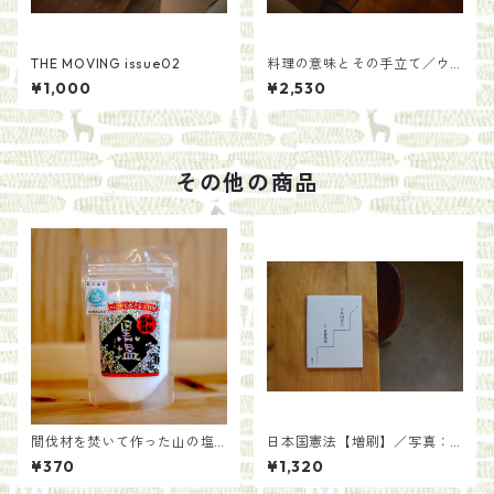
THE MOVING issue02
料理の意味とその手立て／ウ
ー・ウェン
¥1,000
¥2,530
その他の商品
間伐材を焚いて作った山の塩
日本国憲法【増刷】／写真：
【黒塩】
齋藤陽道
¥370
¥1,320