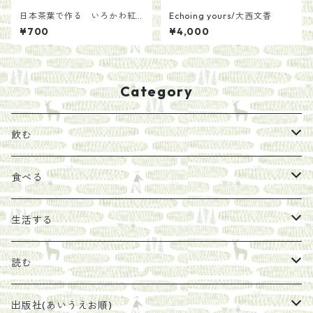
日本茶葉で作る いろかわ紅
Echoing yours/大西文香
茶【手土産用パッケージ30
¥700
¥4,000
g】
Category
飲む
お茶
食べる
エキス
ジャム
生活する
珈琲豆
うめぼし
エコラップ
読む
太山寺珈琲焙煎室
塩
石けん
刊行から時間が経ったけれど、長く売り続けたい一冊
出版社(あいうえお順)