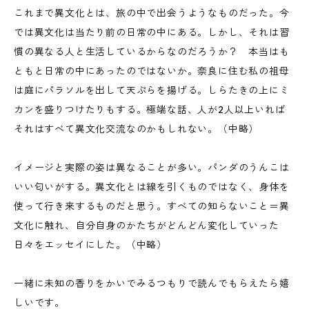
これまで異文化とは、旅の中で出会うようなものだった。今
では異文化は当たり前の日常の中にある。しかし、それは習
慣の異なる人と生活しているからなのだろうか？ 本当はも
ともと日常の中にあったのではないか。奈良に住む私の祖母
は庭にパラソルを出して天ぷらを揚げる。しらたきの上にミ
カンを盛りつけたりもする。極端な話、人が2人以上いれば
それはすべて異文化交流なのかもしれない。（中略）
イメージと実際の姿は異なることが多い。パンダのうんこは
いい匂いがする。異文化とは線を引くものではなく、身体を
使って行き来するものだと思う。すべての知らないこと＝異
文化に触れ、自分自身のかたちがどんどん変化していった
日々をエッセイにした。（中略）
一緒に未知の香りをかいでみるつもりで読んでもらえたら嬉
しいです。