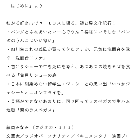
「はじめに」より
転がる好奇心でユーモラスに綴る、読む異文化紀行！
・パンダとふれあいたい一心でうんこ掃除にいそしむ「パン
ダのうんこはいい匂い」
・四川生まれの義母が買ってきたフナが、元気に洗面台を泳
ぐ「洗面台にフナ」
・首吊りショーで生き死にを考え、あつあつの焼きそばを食
べる「首吊りショーの庭」
・日本に馴染めない留学生・ジェシーとの思い出「いつかジ
ェシーとオニオンフライを」
・英語ができないあまりに、回り回ってラスベガスで生ハム
地獄「涙のラスベガス」
藤岡みなみ （フジオカ・ミナミ）
文筆家／ラジオパーソナリティ／ドキュメンタリー映画プロ