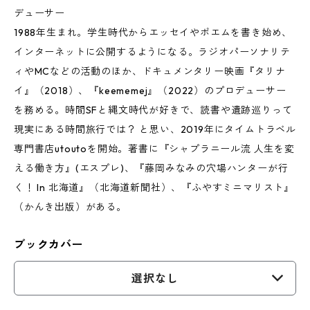
デューサー
1988年生まれ。学生時代からエッセイやポエムを書き始め、
インターネットに公開するようになる。ラジオパーソナリテ
ィやMCなどの活動のほか、ドキュメンタリー映画『タリナ
イ』（2018）、『keememej』（2022）のプロデューサー
を務める。​時間SFと縄文時代が好きで、読書や遺跡巡りって
現実にある時間旅行では？ と思い、2019年にタイムトラベル
専門書店utoutoを開始。著書に『シャプラニール流 人生を変
える働き方』(エスプレ)、『藤岡みなみの穴場ハンターが行
く！ In 北海道』（北海道新聞社）、『ふやすミニマリスト』
（かんき出版）がある。
ブックカバー
選択なし