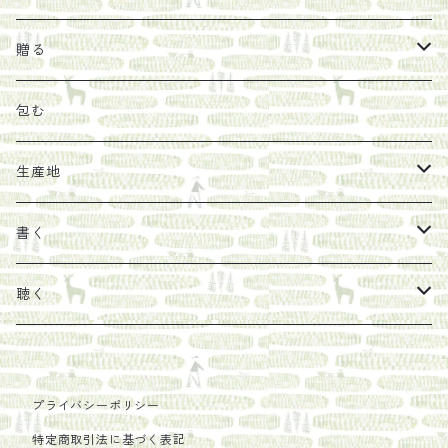
オリーブオイル
ヘチマたわし
贈り物に勧めたい絵本
らくだ舎出帆室
贈る
その他
陶器
紀伊半島ブックマルシェ関連本
リトルプレス
包装
包む
馬目隆宏
mario books
マスコバド糖
絵
らくだ舎出帆室の参考本など
海外出版社
ギフトセット
生産地
タイドラー
しょうがパウダー
タンブラー
新刊では販売しづらくなった本を巡らせて
古本
カレンダー
色川
書く
Sakumag
そこそこ農園
野菜・果物
古本や自由価格本から探す
あ行
カップ
フィリピン
カムワッカ
聴く
地下BOOKS
農家民泊JUGEM
新しょうが
明石書店
か行
ステッカー
パレスチナ
らくだ舎
里
疋田千里
だものみち
プライバシーポリシー
レモン
赤々舎
偕成社
ポストカード
さ行
インドネシア
COLECTIVO ALTEPE
特定商取引法に基づく表記