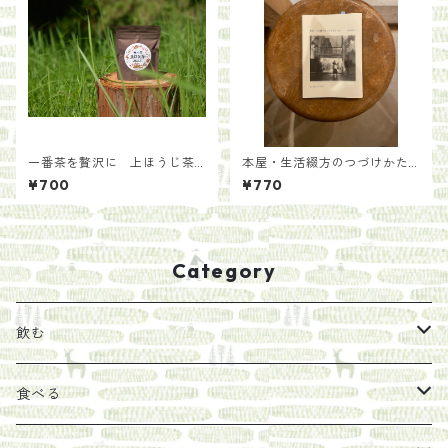
一番茶を贅沢に 上ほうじ茶
本屋・生活綴方のつづけかた/
【手土産用パッケージ40g】
中岡祐介
¥700
¥770
Category
飲む
お茶
食べる