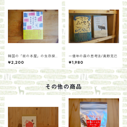
韓国の「街の本屋」の生存探
一億年の森の思考法/奥野克己
究/著：ハン・ミファ 訳：渡辺
¥2,200
¥1,980
麻土香 解説：石橋毅史
その他の商品