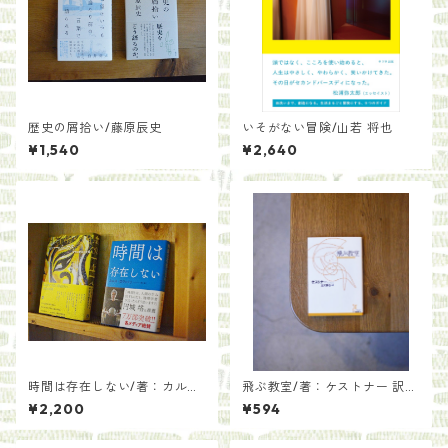
歴史の屑拾い/藤原辰史
いそがない冒険/山若 将也
¥1,540
¥2,640
時間は存在しない/著：カル
飛ぶ教室/著：ケストナー 訳：
ロ・ロヴェッリ 訳：冨永星
丘沢静也
¥2,200
¥594