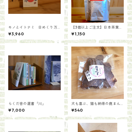
モノとイトナミ 日めくり万
【3個以上ご注文】日本茶葉で
年カレンダー／協力：国立民
作る いろかわ紅茶(100g)
¥3,960
¥1,150
族学博物館
らくだ舎の選書「川」
犬も喜ぶ、猫も納得の鹿まん
ま[種類いろいろ]
¥7,000
¥540