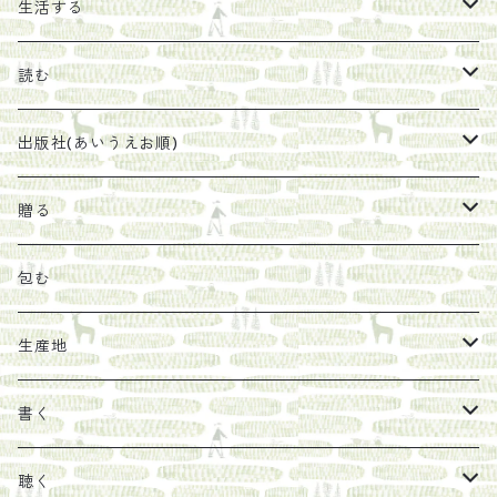
エキス
ジャム
生活する
珈琲豆
うめぼし
エコラップ
読む
太山寺珈琲焙煎室
塩
石けん
刊行から時間が経ったけれど、長く売り続けたい一冊
出版社(あいうえお順)
オリーブオイル
ヘチマたわし
贈り物に勧めたい絵本
らくだ舎出帆室
贈る
その他
陶器
紀伊半島ブックマルシェ関連本
リトルプレス
包装
包む
馬目隆宏
mario books
マスコバド糖
絵
らくだ舎出帆室の参考本など
海外出版社
ギフトセット
生産地
タイドラー
しょうがパウダー
タンブラー
新刊では販売しづらくなった本を巡らせて
古本
カレンダー
色川
書く
Sakumag
そこそこ農園
野菜・果物
古本や自由価格本から探す
あ行
カップ
フィリピン
カムワッカ
聴く