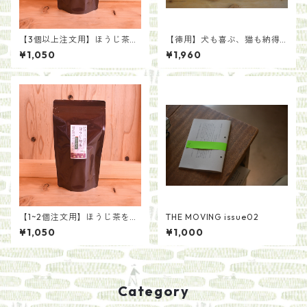
【3個以上注文用】ほうじ茶を
【徳用】犬も喜ぶ、猫も納得
手軽に ほうじ粉茶ティーバ
の鹿まんま[種類いろいろ]
¥1,050
¥1,960
ッグ（5g×20袋）
【1~2個注文用】ほうじ茶を手
THE MOVING issue02
軽に ほうじ粉茶ティーバッ
¥1,050
¥1,000
グ（5g×20袋）
Category