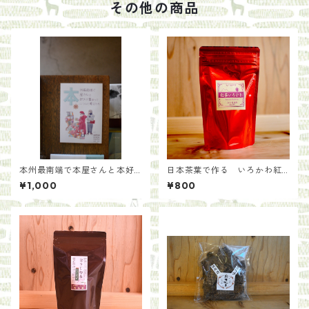
その他の商品
本州最南端で本屋さんと本好
日本茶葉で作る いろかわ紅
きが集まって本について考え
茶(50g)
¥1,000
¥800
たら/紀伊半島ブックマルシェ
実行委員たち