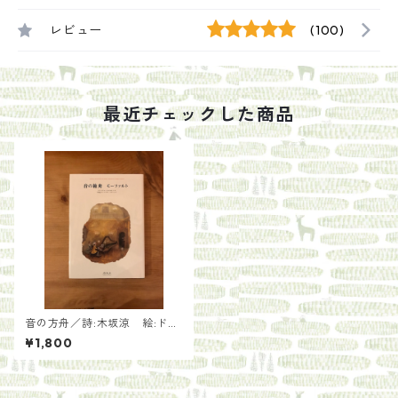
レビュー
(100)
最近チェックした商品
音の方舟／詩:木坂涼 絵:ドミ
トリー・テーレホフ 跋アー
¥1,800
サー・ビナード