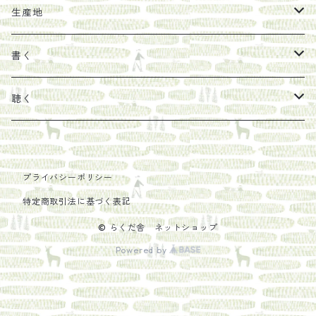
馬目隆宏
mario books
マスコバド糖
絵
らくだ舎出帆室の参考本など
海外出版社
ギフトセット
生産地
タイドラー
しょうがパウダー
タンブラー
新刊では販売しづらくなった本を巡らせて
古本
カレンダー
色川
書く
Sakumag
そこそこ農園
野菜・果物
古本や自由価格本から探す
あ行
カップ
フィリピン
カムワッカ
聴く
地下BOOKS
農家民泊JUGEM
新しょうが
明石書店
か行
ステッカー
パレスチナ
らくだ舎
里
疋田千里
だものみち
プライバシーポリシー
レモン
赤々舎
偕成社
ポストカード
さ行
インドネシア
COLECTIVO ALTEPE
特定商取引法に基づく表記
PHILOSOPHIA
安田農園
亜紀書房
笠間書院
里山社
た行
メキシコ
© らくだ舎 ネットショップ
Powered by
椋本悠哉
あさやけ出版
柏書房
左右社
大和書房
な行
AIT PRESS
朝日出版社
KADOKAWA
猿江商會
田畑書店
夏葉社
は行