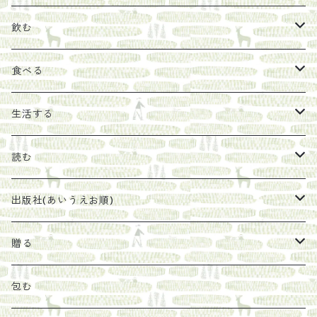
飲む
お茶
食べる
エキス
ジャム
生活する
珈琲豆
うめぼし
エコラップ
読む
太山寺珈琲焙煎室
塩
石けん
刊行から時間が経ったけれど、長く売り続けたい一冊
出版社(あいうえお順)
オリーブオイル
ヘチマたわし
贈り物に勧めたい絵本
らくだ舎出帆室
贈る
その他
陶器
紀伊半島ブックマルシェ関連本
リトルプレス
包装
包む