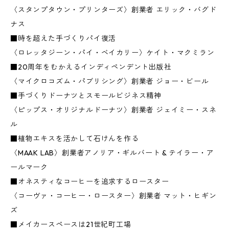
〈スタンプタウン・プリンターズ〉創業者 エリック・バグド
ナス
■時を超えた手づくりパイ復活
〈ロレッタジーン・パイ・ベイカリー〉ケイト・マクミラン
■20周年をむかえるインディペンデント出版社
〈マイクロコズム・パブリシング〉創業者 ジョー・ビール
■手づくりドーナツとスモールビジネス精神
〈ピップス・オリジナルドーナツ〉創業者 ジェイミー・スネ
ル
■植物エキスを活かして石けんを作る
〈MAAK LAB〉創業者アノリア・ギルバート & テイラー・ア
ールマーク
■オネスティなコーヒーを追求するロースター
〈コーヴァ・コーヒー・ロースター〉創業者 マット・ヒギン
ズ
■メイカースペースは21世紀町工場