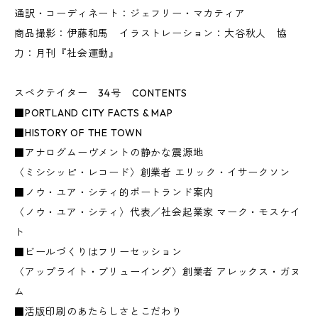
通訳・コーディネート：ジェフリー・マカティア
商品撮影：伊藤和馬 イラストレーション：大谷秋人 協
力：月刊『社会運動』
スペクテイター 34号 CONTENTS
■PORTLAND CITY FACTS & MAP
■HISTORY OF THE TOWN
■アナログムーヴメントの静かな震源地
〈ミシシッピ・レコード〉創業者 エリック・イサークソン
■ノウ・ユア・シティ的ポートランド案内
〈ノウ・ユア・シティ〉代表／社会起業家 マーク・モスケイ
ト
■ビールづくりはフリーセッション
〈アップライト・ブリューイング〉創業者 アレックス・ガヌ
ム
■活版印刷のあたらしさとこだわり