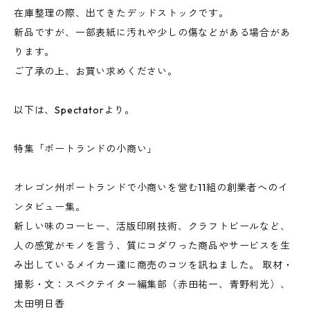
在庫整理の際、出てきたデッドストックです。
新品ですが、一部表紙に汚れや少しの傷などがある場合があ
ります。
ご了承の上、お買い求めください。
以下は、Spectatorより。
特集「ポートランドの小商い」
オレゴン州ポートランドで小商いを営む11組の創業者へのイ
ンタビュー集。
新しい味のコーヒー、活版印刷技術、クラフトビールなど、
人の感覚がモノを言う、質にコダワった商品やサービスを生
み出しているメイカー達に商売のコツを訊ねました。 取材・
撮影・文：スペクテイター編集部（赤田祐一、青野利光）、
太田明日香