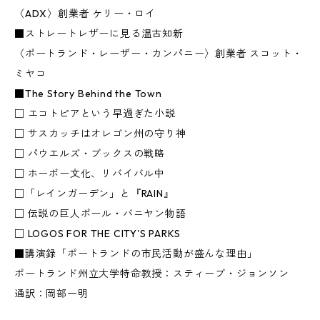
〈ADX〉創業者 ケリー・ロイ
■ストレートレザーに見る温古知新
〈ポートランド・レーザー・カンパニー〉創業者 スコット・
ミヤコ
■The Story Behind the Town
□ エコトピアという早過ぎた小説
□ サスカッチはオレゴン州の守り神
□ パウエルズ・ブックスの戦略
□ ホーボー文化、リバイバル中
□「レインガーデン」と『RAIN』
□ 伝説の巨人ポール・バニヤン物語
□ LOGOS FOR THE CITY'S PARKS
■講演録「ポートランドの市民活動が盛んな理由」
ポートランド州立大学特命教授：スティーブ・ジョンソン
通訳：岡部一明