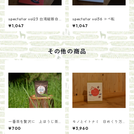
spectator vol23 台湾縦断自
spectator vol36 コペ転
転車旅紀行
¥1,047
¥1,047
その他の商品
一番茶を贅沢に 上ほうじ茶
モノとイトナミ 日めくり万
【手土産用パッケージ40g】
年カレンダー／協力：国立民
¥700
¥3,960
族学博物館