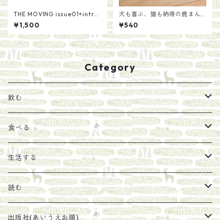
THE MOVING issue01+intro
犬も喜ぶ、猫も納得の鹿まん
ductionセット
ま[種類いろいろ]
¥1,500
¥540
Category
飲む
お茶
食べる
エキス
ジャム
生活する
珈琲豆
うめぼし
エコラップ
読む
太山寺珈琲焙煎室
塩
石けん
刊行から時間が経ったけれど、長く売り続けたい一冊
出版社(あいうえお順)