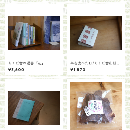
らくだ舎の選書「花」
牛を食べた日/らくだ舎出帆
室・千葉貴子
¥3,600
¥1,870