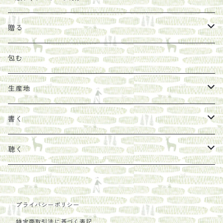
オリーブオイル
ヘチマたわし
贈り物に勧めたい絵本
らくだ舎出帆室
贈る
その他
陶器
紀伊半島ブックマルシェ関連本
リトルプレス
包装
包む
馬目隆宏
mario books
マスコバド糖
絵
らくだ舎出帆室の参考本など
海外出版社
ギフトセット
生産地
タイドラー
しょうがパウダー
タンブラー
新刊では販売しづらくなった本を巡らせて
古本
カレンダー
色川
書く
Sakumag
そこそこ農園
野菜・果物
古本や自由価格本から探す
あ行
カップ
フィリピン
カムワッカ
聴く
地下BOOKS
農家民泊JUGEM
新しょうが
明石書店
か行
ステッカー
パレスチナ
らくだ舎
里
疋田千里
だものみち
プライバシーポリシー
レモン
赤々舎
偕成社
ポストカード
さ行
インドネシア
COLECTIVO ALTEPE
特定商取引法に基づく表記