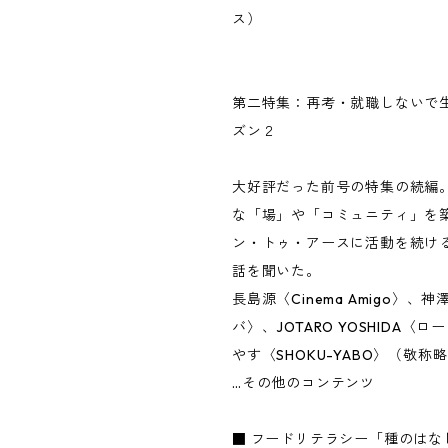
ス）
第二特集：再考・就職しないで
ズン２
大好評だった前号の特集の続編
な「場」や「コミュニティ」を
ン・トゥ・アースに活動を続け
話を聞いた。
長島源〈Cinema Amigo〉、
バ〉、JOTARO YOSHIDA〈
やす〈SHOKU-YABO〉（敬称
…その他のコンテンツ
■ フードリテラシー「種のはな