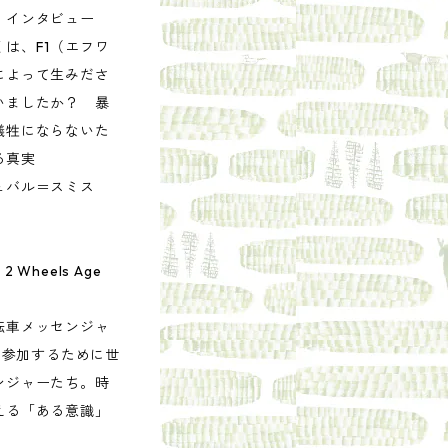
）インタビュー
は、F1（エフワ
によって生みださ
いましたか？ 暴
犠牲にならないた
る真実
ュバル＝スミス
 Wheels Age
転車メッセンジャ
に参加するために世
ンジャーたち。時
える「ある意識」