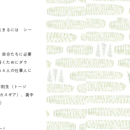
生きるには シー
。自分たちに必要
築くためにダウ
る４人の仕事人に
神澤則生〈トージ
ローカスギア〉、眞中
略）
し」