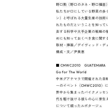
野口勲（野口のタネ・野口種苗
私たちが口にしている野菜の多く
ン）と呼ばれる大量生産の技術
れたものだということを知って
走する科学や大手企業の戦略の
めにも知っておくべき食に関す
取材・挿画／デイヴィッド・デ
構成・文／尹美恵
■ CMWC2010 GUATEMARA 2
Go for The World
中米グアテマラで開催された自
ーのイベント〈CMWC2010〉
界中から集まったバイクメッセ
代を駆け抜ける彼らの心に芽生
について綴ったルポタージュ