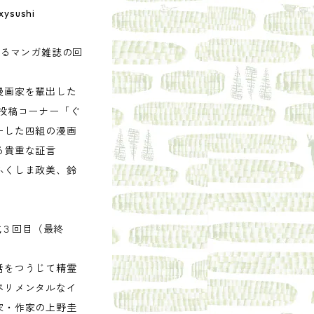
sushi
あるマンガ雑誌の回
漫画家を輩出した
投稿コーナー「ぐ
ーした四組の漫画
る貴重な証言
ふくしま政美、鈴
it 連載３回目（最終
話をつうじて精霊
ペリメンタルなイ
家・作家の上野圭