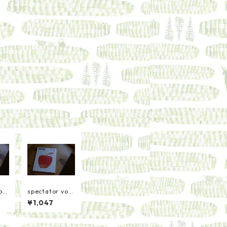
ol3
spectator vol3
アー
6 コペ転
¥1,047
グ後