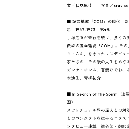
文／伏見麻佳 写真／xray sexy
■ 証言構成『COM』の時代 
想 1967-1973 第4部
手塚治虫が発行を続け、多くの
伝説の漫画雑誌『COM』。その
ら・こん」をきっかけにデビュ
家たちの、その後の人生をめぐ
ガンケ・オンム、吾妻ひでお、
木漁生、青柳祐介
■ In Search of the Spir
回）
スピリチュアル界の達人との対
とのコンタクトを試みるエクス
ンタビュー連載。鍼灸師・翻訳