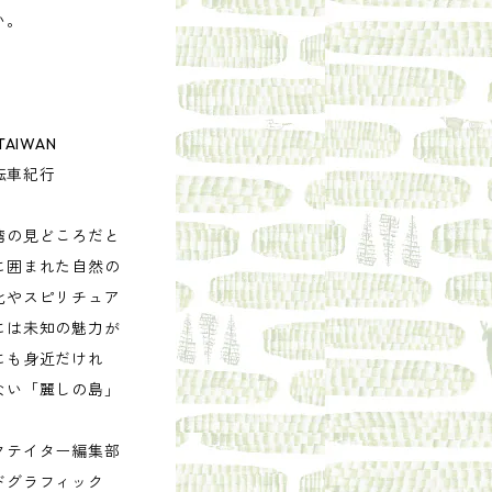
い。
TAIWAN
自転車紀行
湾の見どころだと
に囲まれた自然の
化やスピリチュア
には未知の魅力が
にも身近だけれ
ない「麗しの島」
。
クテイター編集部
ドグラフィック