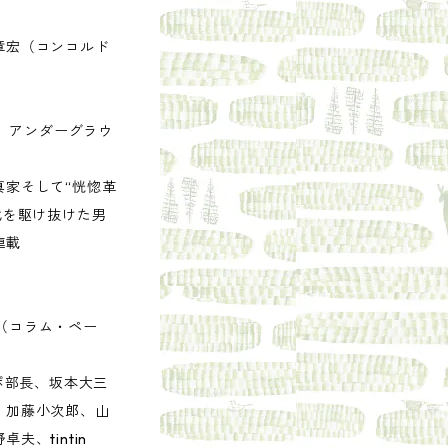
章宏（コンコルド
坂健二 アンダーグラウ
真家そして“恍惚革
代を駆け抜けた男
連載
OWN（コラム・ペー
ーポ部長、坂本大三
、加藤小次郎、山
、tintin