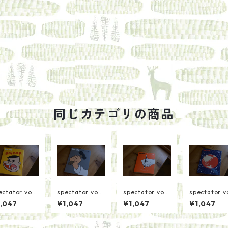
同じカテゴリの商品
ectator vol3
spectator vol3
spectator vol3
spectator v
 赤塚不二夫
4 ポートランド
3 クリエイティ
0 ホール・
,047
¥1,047
¥1,047
¥1,047
の小商い
ブ文章術
ス・カタロ
編