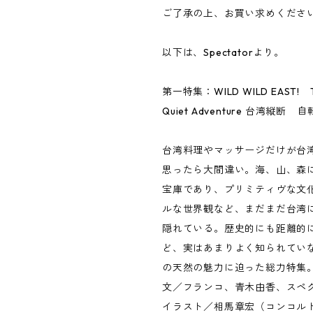
ご了承の上、お買い求めくださ
以下は、Spectatorより。
第一特集：WILD WILD EAST! 
Quiet Adventure 台湾縦断 
台湾料理やマッサージだけが台
思ったら大間違い。海、山、森
宝庫であり、プリミティヴな文
ルな世界観など、まだまだ台湾
隠れている。歴史的にも距離的
ど、実はあまりよく知られてい
の天然の魅力に迫った総力特集
文／フランコ、青木由香、スペ
イラスト／相馬章宏（コンコル