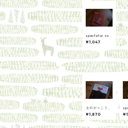
spectator vol2
3 台湾縦断自転
¥1,047
車旅紀行
土のがっこう／
sp
spectator
8
¥1,870
¥1