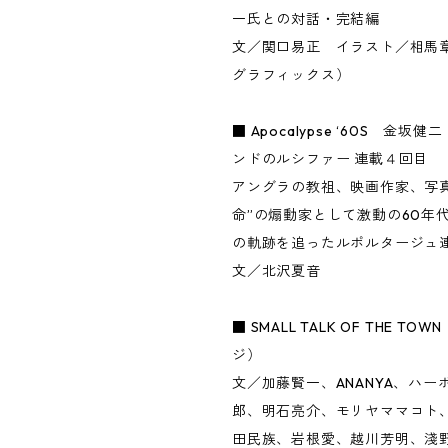
一氏との対話・完結編
文／関口易正 イラスト／相馬
グラフィックス）
■ Apocalypse ‘60S 金
ンドのルシファー 連載４回目
アングラの教祖、映画作家、写
命”の煽動家として激動の60年
の軌跡を追ったルポルタージュ
文／北沢夏音
■ SMALL TALK OF THE T
ジ）
文／加藤賢一、ANANYA、ハ
郎、明石亮介、モリヤママコト
田民族、岩根愛、越川芳明、淺野卓夫