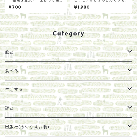
一番茶を贅沢に 上ほうじ茶
とつこ／かときちどんぐりち
【手土産用パッケージ40g】
ゃん
¥700
¥1,980
Category
飲む
お茶
食べる
エキス
ジャム
生活する
珈琲豆
うめぼし
エコラップ
読む
太山寺珈琲焙煎室
塩
石けん
刊行から時間が経ったけれど、長く売り続けたい一冊
出版社(あいうえお順)