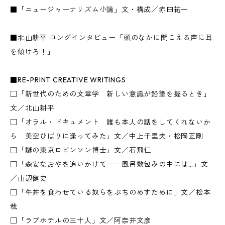
■「ニュージャーナリズム小論」文・構成／赤田祐一
■北山耕平 ロングインタビュー「頭のなかに聞こえる声に耳
を傾けろ！」
■RE-PRINT CREATIVE WRITINGS
□「新世代のための文章学 新しい意識が鉛筆を握るとき」
文／北山耕平
□「オラル・ドキュメント 誰も本人の話をしてくれないか
ら 美空ひばりに逢ってみた」文／中上千里夫・松岡正剛
□「謎の東京ロビンソン博士」文／石飛仁
□「森安なおやを追いかけて──風呂敷包みの中には…」文
／山辺健史
□「牛丼を食わせている奴らをぶちのめすために」文／松本
哉
□「ラブホテルの三十人」文／阿奈井文彦