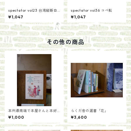
spectator vol23 台湾縦断自
spectator vol36 コペ転
転車旅紀行
¥1,047
¥1,047
その他の商品
本州最南端で本屋さんと本好
らくだ舎の選書「花」
きが集まって本について考え
¥1,000
¥3,600
たら/紀伊半島ブックマルシェ
実行委員たち