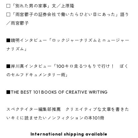
□「別れた男の家事」文／上原隆
□「雨宮鬱子の証券会社で働いたらひどい目にあった」語り
／雨宮鬱子
■鏡明インタビュー「ロックジャーナリズムとニュージャー
ナリズム」
■岸川真インタビュー「100キロ走るつもりで行け！ ぼく
のセルフドキュメンタリー術」
■THE BEST 101 BOOKS OF CREATIVE WRITING
スペクテイター編集部推薦 クリエイティブな文章を書きた
いキミに読ませたいノンフィクションの本101冊
International shipping available