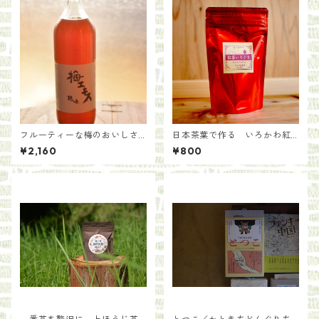
フルーティーな梅のおいしさ
日本茶葉で作る いろかわ紅
を凝縮 梅エキス 700ml【耕
茶(50g)
¥2,160
¥800
人舎】