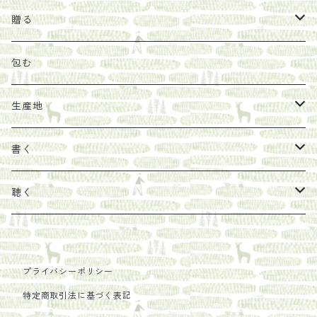
オリーブオイル
ヘチマたわし
贈り物に勧めたい絵本
らくだ舎出帆室
贈る
その他
陶器
紀伊半島ブックマルシェ関連本
リトルプレス
包装
包む
馬目隆宏
mario books
マスコバド糖
絵
らくだ舎出帆室の参考本など
海外出版社
ギフトセット
生産地
タイドラー
しょうがパウダー
タンブラー
新刊では販売しづらくなった本を巡らせて
古本
カレンダー
色川
書く
Sakumag
そこそこ農園
野菜・果物
古本や自由価格本から探す
あ行
カップ
フィリピン
カムワッカ
聴く
地下BOOKS
農家民泊JUGEM
新しょうが
明石書店
か行
ステッカー
パレスチナ
らくだ舎
里
疋田千里
だものみち
プライバシーポリシー
レモン
赤々舎
偕成社
ポストカード
さ行
インドネシア
COLECTIVO ALTEPE
特定商取引法に基づく表記
PHILOSOPHIA
安田農園
亜紀書房
笠間書院