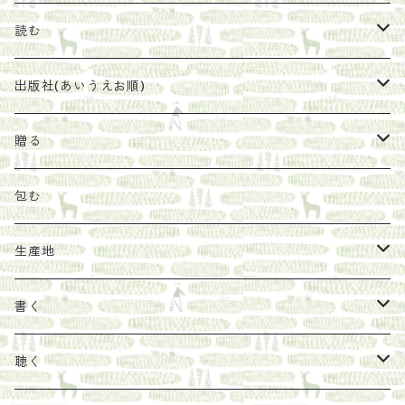
珈琲豆
うめぼし
エコラップ
読む
太山寺珈琲焙煎室
塩
石けん
刊行から時間が経ったけれど、長く売り続けたい一冊
出版社(あいうえお順)
オリーブオイル
ヘチマたわし
贈り物に勧めたい絵本
らくだ舎出帆室
贈る
その他
陶器
紀伊半島ブックマルシェ関連本
リトルプレス
包装
包む
馬目隆宏
mario books
マスコバド糖
絵
らくだ舎出帆室の参考本など
海外出版社
ギフトセット
生産地
タイドラー
しょうがパウダー
タンブラー
新刊では販売しづらくなった本を巡らせて
古本
カレンダー
色川
書く
Sakumag
そこそこ農園
野菜・果物
古本や自由価格本から探す
あ行
カップ
フィリピン
カムワッカ
聴く
地下BOOKS