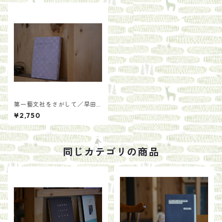
第一藝文社をさがして／早田
リツ子
¥2,750
同じカテゴリの商品