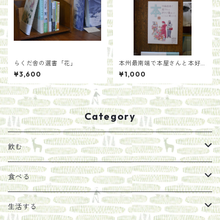
らくだ舎の選書「花」
本州最南端で本屋さんと本好
きが集まって本について考え
¥3,600
¥1,000
たら/紀伊半島ブックマルシェ
実行委員たち
Category
飲む
お茶
食べる
エキス
ジャム
生活する