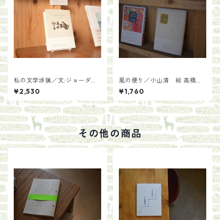
私の文学渉猟／文:ジョーダ
風の便り／小山清 絵 高橋和
ン・スコット 絵:シドニー・ス
枝
¥2,530
¥1,760
ミス 訳:原田勝
その他の商品