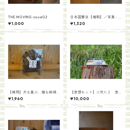
THE MOVING issue02
日本国憲法【増刷】／写真：
齋藤陽道
¥1,000
¥1,320
【徳用】犬も喜ぶ、猫も納得
【思想セット】二弐に２ 思
の鹿まんま[種類いろいろ]
い蠢く。二〇〇年後の土にな
¥1,960
¥10,000
る。/らくだ舎出帆室