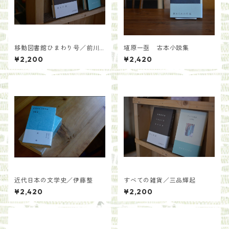
移動図書館ひまわり号／前川
埴原一亟 古本小説集
恒雄
¥2,200
¥2,420
近代日本の文学史／伊藤整
すべての雑貨／三品輝起
¥2,420
¥2,200