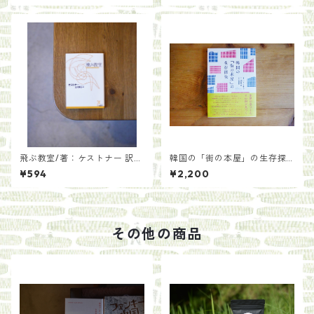
飛ぶ教室/著：ケストナー 訳：
韓国の「街の本屋」の生存探
丘沢静也
究/著：ハン・ミファ 訳：渡辺
¥594
¥2,200
麻土香 解説：石橋毅史
その他の商品