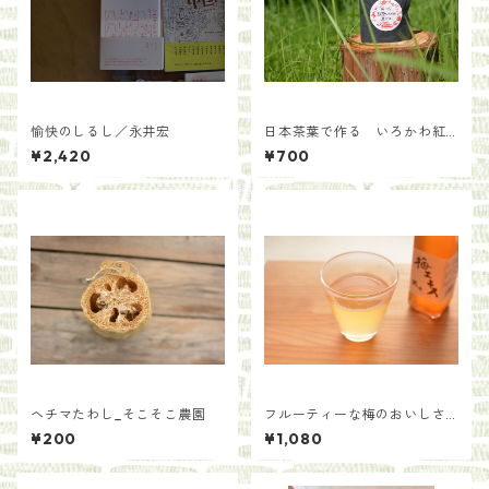
愉快のしるし／永井宏
日本茶葉で作る いろかわ紅
茶【手土産用パッケージ30
¥2,420
¥700
g】
ヘチマたわし_そこそこ農園
フルーティーな梅のおいしさ
を凝縮 梅エキス 300ml【耕
¥200
¥1,080
人舎】