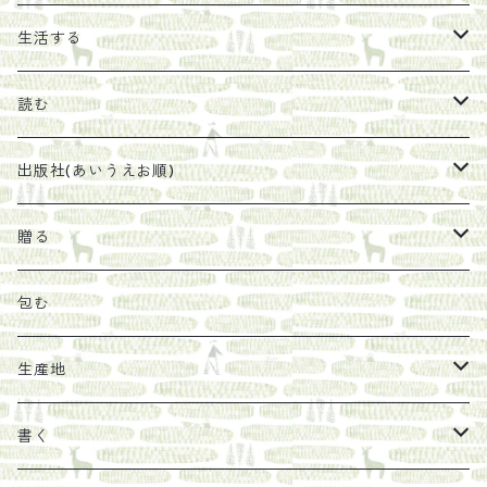
エキス
ジャム
生活する
珈琲豆
うめぼし
エコラップ
読む
太山寺珈琲焙煎室
塩
石けん
刊行から時間が経ったけれど、長く売り続けたい一冊
出版社(あいうえお順)
オリーブオイル
ヘチマたわし
贈り物に勧めたい絵本
らくだ舎出帆室
贈る
その他
陶器
紀伊半島ブックマルシェ関連本
リトルプレス
包装
包む
馬目隆宏
mario books
マスコバド糖
絵
らくだ舎出帆室の参考本など
海外出版社
ギフトセット
生産地
タイドラー
しょうがパウダー
タンブラー
新刊では販売しづらくなった本を巡らせて
古本
カレンダー
色川
書く