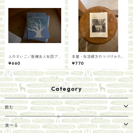
人のさいご／医療法人社団プ
本屋・生活綴方のつづけかた/
ラタナス 桜新町アーバンク
中岡祐介
¥660
¥770
リニック
Category
飲む
お茶
食べる