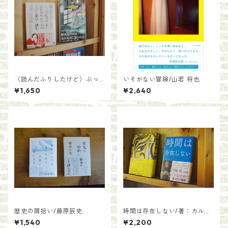
（読んだふりしたけど）ぶっ
いそがない冒険/山若 将也
ちゃけよく分からん、あの名
¥1,650
¥2,640
作小説を面白く読む方法/三
宅 香帆
歴史の屑拾い/藤原辰史
時間は存在しない/著：カル
ロ・ロヴェッリ 訳：冨永星
¥1,540
¥2,200