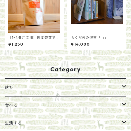
【1~4個注文用】日本茶葉で作
らくだ舎の選書「山」
る いろかわ紅茶（ティーバ
¥1,250
¥14,000
ッグ）
Category
飲む
お茶
食べる
エキス
ジャム
生活する