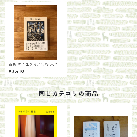
新版 雪に生きる／猪谷 六合雄
(著)
¥3,410
同じカテゴリの商品