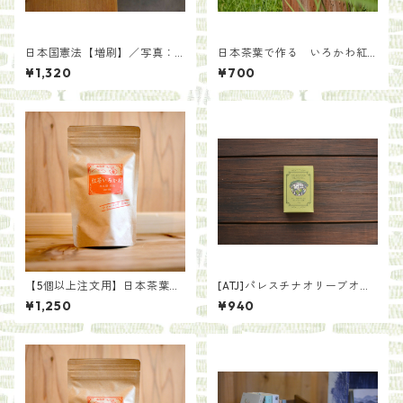
日本国憲法【増刷】／写真：
日本茶葉で作る いろかわ紅
齋藤陽道
茶【手土産用パッケージ30
¥1,320
¥700
g】
【5個以上注文用】日本茶葉で
[ATJ]パレスチナオリーブオイ
作る いろかわ紅茶（ティー
ル石鹸
¥1,250
¥940
バッグ）