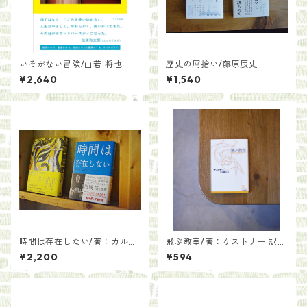
いそがない冒険/山若 将也
歴史の屑拾い/藤原辰史
¥2,640
¥1,540
時間は存在しない/著：カル
飛ぶ教室/著：ケストナー 訳：
ロ・ロヴェッリ 訳：冨永星
丘沢静也
¥2,200
¥594