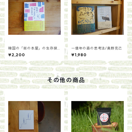
韓国の「街の本屋」の生存探
一億年の森の思考法/奥野克己
究/著：ハン・ミファ 訳：渡辺
¥2,200
¥1,980
麻土香 解説：石橋毅史
その他の商品