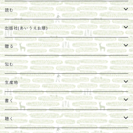
珈琲豆
うめぼし
エコラップ
読む
太山寺珈琲焙煎室
塩
石けん
刊行から時間が経ったけれど、長く売り続けたい一冊
出版社(あいうえお順)
オリーブオイル
ヘチマたわし
贈り物に勧めたい絵本
らくだ舎出帆室
贈る
その他
陶器
紀伊半島ブックマルシェ関連本
リトルプレス
包装
包む
馬目隆宏
mario books
マスコバド糖
絵
らくだ舎出帆室の参考本など
海外出版社
ギフトセット
生産地
タイドラー
しょうがパウダー
タンブラー
新刊では販売しづらくなった本を巡らせて
古本
カレンダー
色川
書く
Sakumag
そこそこ農園
野菜・果物
古本や自由価格本から探す
あ行
カップ
フィリピン
カムワッカ
聴く
地下BOOKS